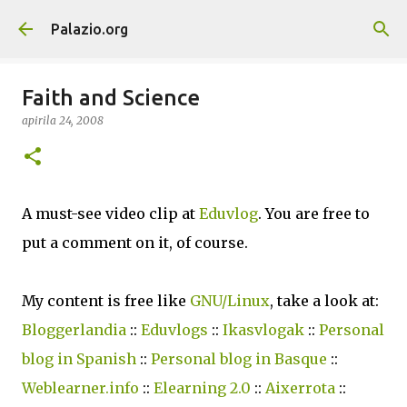
Saltatu eta joan eduki nagusira
Palazio.org
Faith and Science
apirila 24, 2008
A must-see video clip at
Eduvlog
. You are free to
put a comment on it, of course.
My content is free like
GNU/Linux
, take a look at:
Bloggerlandia
::
Eduvlogs
::
Ikasvlogak
::
Personal
blog in Spanish
::
Personal blog in Basque
::
Weblearner.info
::
Elearning 2.0
::
Aixerrota
::