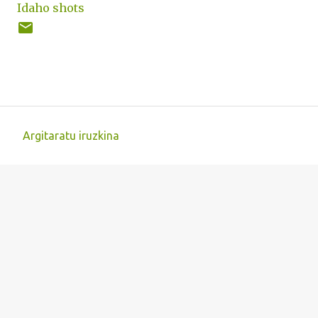
Idaho shots
Argitaratu iruzkina
I
r
u
z
k
i
n
a
k