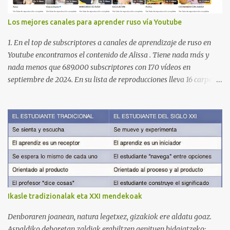
Los mejores canales para aprender ruso vía Youtube
1. En el top de subscriptores a canales de aprendizaje de ruso en
Youtube encontramos el contenido de Alissa . Tiene nada más y
nada menos que 689.000 subscriptores con 170 vídeos en
septiembre de 2024. En su lista de reproducciones lleva 16 carpetas
con diferente contenido para aprender expresiones, cultura, cocina
etc. https://www.youtube.com/@AlissaOfficial/playlists 2. Canal
de Anastasia G . con 224.000 subscriptores y 97 vídeos en
septiembre de 2024. Anastasia tiene una lista de reproducción
muy bien estructurada para aprender gramática, lectura,
pronunciación, etc. https://www.youtube.com/@AnaG88/playlists
3. Otro de los canales con más usuarios y contenido es el de
Victoria, que lleva por nombre: Aprende con Victoria . El canal
tiene 120 mil subscriptores (septiembre de 2024) con muchísimos
Ikasle tradizionalak eta XXI mendekoak
vídeos (398), y lleva una serie de listas de reproducción interesante
para aprender los diferentes campos en los que podemos dividir un
Denboraren joanean, natura legetxez, gizakiok ere aldatu goaz.
curso de idiomas: gramática, verbos, vocabulario etc. h...
Aspaldiko deboretan zaldiak erabiltzen genituen bidaiatzeko;