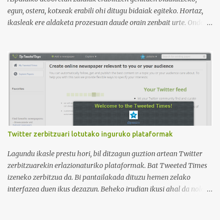
egun, ostera, kotxeak erabili ohi ditugu bidaiak egiteko. Hortaz,
ikasleak ere aldaketa prozesuan daude orain zenbait urte. Ondoko
irudian ikus daitekeenez, Ikasle ausartak eta galderak egiten
dituztenak nahi ditugu, nolabait disruptiboak izateko gai direnak.
Ikusi diferentziak eta ausnartu irudiari so eginez.
Twitter zerbitzuari lotutako inguruko plataformak
Lagundu ikasle prestu hori, bil ditzagun guztion artean Twitter
zerbitzuarekin erlazionaturiko plataformak. Bat Tweeted Times
izeneko zerbitzua da. Bi pantailakada dituzu hemen zelako
interfazea duen ikus dezazun. Beheko irudian ikusi ahal da nola
geratzen den nire egunkaria Tweeted Times izeneko plataforman.
Aukeratu dudan gaia elearning-a da, hots, urrutiko ikaskuntza.