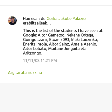
Hau esan du
Gorka Jakobe Palazio
I
erabiltzaileak…
r
This is the list of the students I have seen at
Google: Aitor Gametxo, Nekane Ortega,
u
Goirigoltzarri, Etxaniz093, Iñaki Lauzirika,
z
Eneritz Iraola, Aitor Sainz, Amaia Asenjo,
Aitor Lobato, Maitane Junguitu eta
k
Aritzongo.
i
11/11/08 11:21 PM
n
a
Argitaratu iruzkina
k