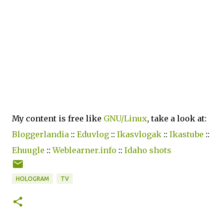
My content is free like
GNU/Linux
, take a look at:
Bloggerlandia
::
Eduvlog
::
Ikasvlogak
::
Ikastube
::
Ehuugle
::
Weblearner.info
::
Idaho shots
HOLOGRAM
TV