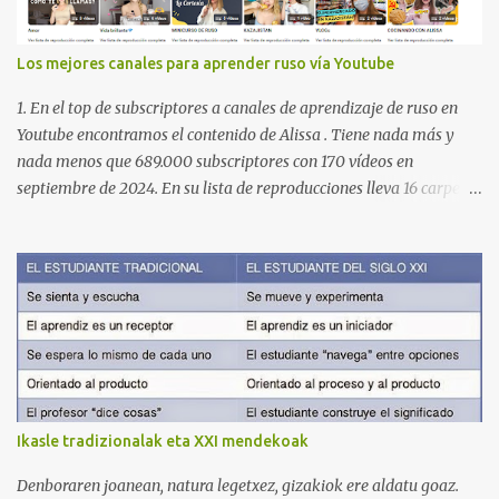
Los mejores canales para aprender ruso vía Youtube
1. En el top de subscriptores a canales de aprendizaje de ruso en
Youtube encontramos el contenido de Alissa . Tiene nada más y
nada menos que 689.000 subscriptores con 170 vídeos en
septiembre de 2024. En su lista de reproducciones lleva 16 carpetas
con diferente contenido para aprender expresiones, cultura, cocina
etc. https://www.youtube.com/@AlissaOfficial/playlists 2. Canal
de Anastasia G . con 224.000 subscriptores y 97 vídeos en
septiembre de 2024. Anastasia tiene una lista de reproducción
muy bien estructurada para aprender gramática, lectura,
pronunciación, etc. https://www.youtube.com/@AnaG88/playlists
3. Otro de los canales con más usuarios y contenido es el de
Victoria, que lleva por nombre: Aprende con Victoria . El canal
tiene 120 mil subscriptores (septiembre de 2024) con muchísimos
Ikasle tradizionalak eta XXI mendekoak
vídeos (398), y lleva una serie de listas de reproducción interesante
para aprender los diferentes campos en los que podemos dividir un
Denboraren joanean, natura legetxez, gizakiok ere aldatu goaz.