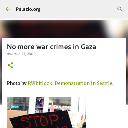
Saltatu eta joan eduki nagusira
Palazio.org
No more war crimes in Gaza
urtarrila 25, 2009
Photo by
RWhitlock
.
Demonstration in Seattle
.