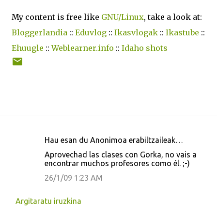
My content is free like
GNU/Linux
, take a look at:
Bloggerlandia
::
Eduvlog
::
Ikasvlogak
::
Ikastube
::
Ehuugle
::
Weblearner.info
::
Idaho shots
Hau esan du Anonimoa erabiltzaileak…
I
Aprovechad las clases con Gorka, no vais a
r
encontrar muchos profesores como él. ;-)
u
26/1/09 1:23 AM
z
k
Argitaratu iruzkina
i