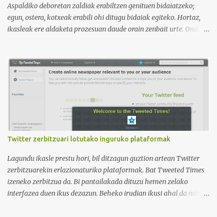
curso de idiomas: gramática, verbos, vocabulario etc. h...
Aspaldiko deboretan zaldiak erabiltzen genituen bidaiatzeko;
egun, ostera, kotxeak erabili ohi ditugu bidaiak egiteko. Hortaz,
ikasleak ere aldaketa prozesuan daude orain zenbait urte. Ondoko
irudian ikus daitekeenez, Ikasle ausartak eta galderak egiten
dituztenak nahi ditugu, nolabait disruptiboak izateko gai direnak.
Ikusi diferentziak eta ausnartu irudiari so eginez.
Twitter zerbitzuari lotutako inguruko plataformak
Lagundu ikasle prestu hori, bil ditzagun guztion artean Twitter
zerbitzuarekin erlazionaturiko plataformak. Bat Tweeted Times
izeneko zerbitzua da. Bi pantailakada dituzu hemen zelako
interfazea duen ikus dezazun. Beheko irudian ikusi ahal da nola
geratzen den nire egunkaria Tweeted Times izeneko plataforman.
Aukeratu dudan gaia elearning-a da, hots, urrutiko ikaskuntza.