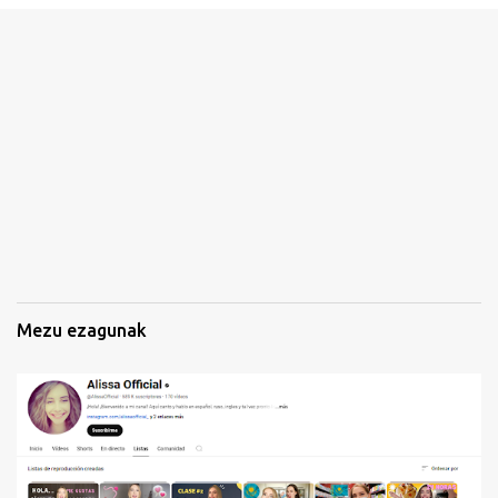
n
a
k
Mezu ezagunak