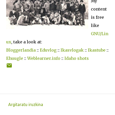
My
content
is free
like
GNU/Lin
ux
, take a look at:
Bloggerlandia
::
Eduvlog
::
Ikasvlogak
::
Ikastube
::
Ehuugle
::
Weblearner.info
::
Idaho shots
Argitaratu iruzkina
I