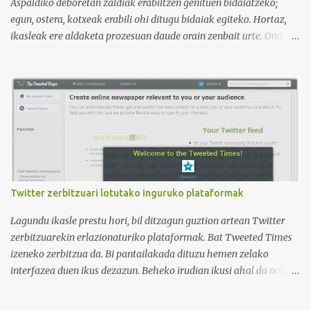
curso de idiomas: gramática, verbos, vocabulario etc. h...
Aspaldiko deboretan zaldiak erabiltzen genituen bidaiatzeko;
egun, ostera, kotxeak erabili ohi ditugu bidaiak egiteko. Hortaz,
ikasleak ere aldaketa prozesuan daude orain zenbait urte. Ondoko
irudian ikus daitekeenez, Ikasle ausartak eta galderak egiten
dituztenak nahi ditugu, nolabait disruptiboak izateko gai direnak.
Ikusi diferentziak eta ausnartu irudiari so eginez.
Twitter zerbitzuari lotutako inguruko plataformak
Lagundu ikasle prestu hori, bil ditzagun guztion artean Twitter
zerbitzuarekin erlazionaturiko plataformak. Bat Tweeted Times
izeneko zerbitzua da. Bi pantailakada dituzu hemen zelako
interfazea duen ikus dezazun. Beheko irudian ikusi ahal da nola
geratzen den nire egunkaria Tweeted Times izeneko plataforman.
Aukeratu dudan gaia elearning-a da, hots, urrutiko ikaskuntza.