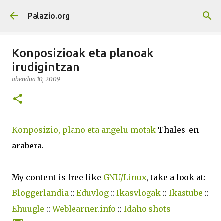
Saltatu eta joan eduki nagusira
Palazio.org
Konposizioak eta planoak
irudigintzan
abendua 10, 2009
Konposizio, plano eta angelu motak
Thales-en
arabera.
My content is free like
GNU/Linux
, take a look at:
Bloggerlandia
::
Eduvlog
::
Ikasvlogak
::
Ikastube
::
Ehuugle
::
Weblearner.info
::
Idaho shots