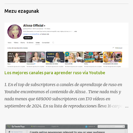
Mezu ezagunak
Los mejores canales para aprender ruso vía Youtube
1. En el top de subscriptores a canales de aprendizaje de ruso en
Youtube encontramos el contenido de Alissa . Tiene nada más y
nada menos que 689.000 subscriptores con 170 vídeos en
septiembre de 2024. En su lista de reproducciones lleva 16 carpetas
con diferente contenido para aprender expresiones, cultura, cocina
etc. https://www.youtube.com/@AlissaOfficial/playlists 2. Canal
de Anastasia G . con 224.000 subscriptores y 97 vídeos en