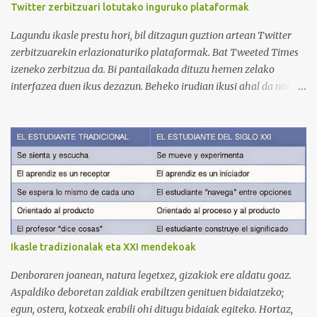
Twitter zerbitzuari lotutako inguruko plataformak
vídeos (398), y lleva una serie de listas de reproducción interesante
para aprender los diferentes campos en los que podemos dividir un
Lagundu ikasle prestu hori, bil ditzagun guztion artean Twitter
curso de idiomas: gramática, verbos, vocabulario etc. h...
zerbitzuarekin erlazionaturiko plataformak. Bat Tweeted Times
izeneko zerbitzua da. Bi pantailakada dituzu hemen zelako
interfazea duen ikus dezazun. Beheko irudian ikusi ahal da nola
geratzen den nire egunkaria Tweeted Times izeneko plataforman.
Aukeratu dudan gaia elearning-a da, hots, urrutiko ikaskuntza.
Behean baduzue Apps for iPads deritzon Youtube kanaleko
bideoa, zeinak Tweeted Times aplikazio mobila aztertzen baitu.
Bestalde, gogoratu komentarioen atala erabili ahal duzuela zuen
informazioa argitaratzeko. Bila ditzagun guztion artean Twitter
plataformari lotutako zerbitzuak. Selecciona un texto y clica aquí
para oírlo
Ikasle tradizionalak eta XXI mendekoak
Denboraren joanean, natura legetxez, gizakiok ere aldatu goaz.
Aspaldiko deboretan zaldiak erabiltzen genituen bidaiatzeko;
egun, ostera, kotxeak erabili ohi ditugu bidaiak egiteko. Hortaz,