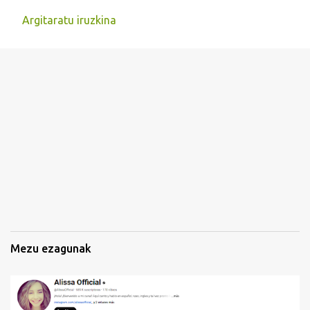
Argitaratu iruzkina
I
r
u
z
k
i
n
a
k
Mezu ezagunak