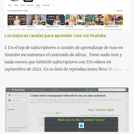
Los mejores canales para aprender ruso vía Youtube
1. En el top de subscriptores a canales de aprendizaje de ruso en
Youtube encontramos el contenido de Alissa . Tiene nada más y
nada menos que 689.000 subscriptores con 170 vídeos en
septiembre de 2024. En su lista de reproducciones lleva 16 carpetas
con diferente contenido para aprender expresiones, cultura, cocina
etc. https://www.youtube.com/@AlissaOfficial/playlists 2. Canal
de Anastasia G . con 224.000 subscriptores y 97 vídeos en
septiembre de 2024. Anastasia tiene una lista de reproducción
muy bien estructurada para aprender gramática, lectura,
pronunciación, etc. https://www.youtube.com/@AnaG88/playlists
3. Otro de los canales con más usuarios y contenido es el de
Victoria, que lleva por nombre: Aprende con Victoria . El canal
tiene 120 mil subscriptores (septiembre de 2024) con muchísimos