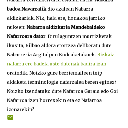
badoa Navarratik
dio azalean Nabarra
aldizkariak. Nik, hala ere, honakoa jarriko
nukeen:
Nabarra aldizkaria Mendebaldeko
Nafarroara dator
. Dirulaguntzen murrizketak
ikusita, Bilbao aldera etortzea deliberatu dute
Nabarreria Argitalpen Kudeaketakoek.
Bizkaia
nafarra ere badela uste dutenak badira izan
oraindik. Noizko gure berriemaileen txip
aldaketa terminologia nafarzalea beren eginez?
Noizko izendatuko dute Nafarroa Garaia edo Goi
Nafarroa izen horrexekin eta ez Nafarroa
izenarekin?