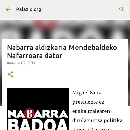
Saltatu eta joan eduki nagusira
Palazio.org
Nabarra aldizkaria Mendebaldeko
Nafarroara dator
maiatza 02, 2010
Miguel Sanz
presidente ez-
euskaltzalearen
dirulaguntza politika
ikusita, Nafarroa