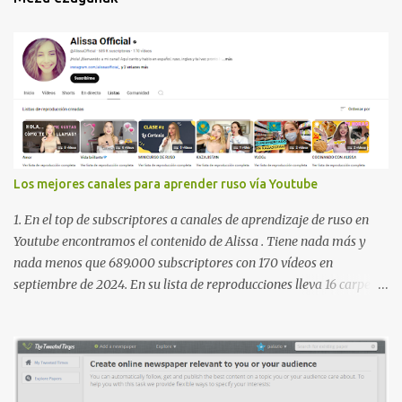
Los mejores canales para aprender ruso vía Youtube
1. En el top de subscriptores a canales de aprendizaje de ruso en
Youtube encontramos el contenido de Alissa . Tiene nada más y
nada menos que 689.000 subscriptores con 170 vídeos en
septiembre de 2024. En su lista de reproducciones lleva 16 carpetas
con diferente contenido para aprender expresiones, cultura, cocina
etc. https://www.youtube.com/@AlissaOfficial/playlists 2. Canal
de Anastasia G . con 224.000 subscriptores y 97 vídeos en
septiembre de 2024. Anastasia tiene una lista de reproducción
muy bien estructurada para aprender gramática, lectura,