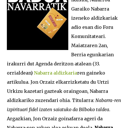
Garaiko Nabarra
izeneko aldizkariak
adio esan dio Foru
Komunitateari.
Maiatzaren 2an,
Berria egunkarian
irakurri dut Agenda deritzon atalean (33.
orrialdean)
Nabarra aldizkaria
ren gaineko
artikulua. Jon Orzaiz elkarrizketatu du Urtzi
Urkizu kazetari gazteak oraingoan, Nabarra
aldizkariko zuzendari ohia. Titularra:
Nabarra-ren
izpirituari fidel izaten saiatuko da Bilboko taldea
.
Argazkian, Jon Orzaiz goinafarra ageri da
Nabarra-ren azken alea eskuan duela.
Nabarra