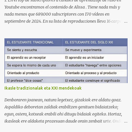
1. En el top de subscriptores a canales de aprendizaje de ruso en
Youtube encontramos el contenido de Alissa . Tiene nada más y
nada menos que 689.000 subscriptores con 170 vídeos en
septiembre de 2024. En su lista de reproducciones lleva 16 carpetas
con diferente contenido para aprender expresiones, cultura, cocina
etc. https://www.youtube.com/@AlissaOfficial/playlists 2. Canal
de Anastasia G . con 224.000 subscriptores y 97 vídeos en
septiembre de 2024. Anastasia tiene una lista de reproducción
muy bien estructurada para aprender gramática, lectura,
pronunciación, etc. https://www.youtube.com/@AnaG88/playlists
3. Otro de los canales con más usuarios y contenido es el de
Victoria, que lleva por nombre: Aprende con Victoria . El canal
tiene 120 mil subscriptores (septiembre de 2024) con muchísimos
Ikasle tradizionalak eta XXI mendekoak
vídeos (398), y lleva una serie de listas de reproducción interesante
para aprender los diferentes campos en los que podemos dividir un
Denboraren joanean, natura legetxez, gizakiok ere aldatu goaz.
curso de idiomas: gramática, verbos, vocabulario etc. h...
Aspaldiko deboretan zaldiak erabiltzen genituen bidaiatzeko;
egun, ostera, kotxeak erabili ohi ditugu bidaiak egiteko. Hortaz,
ikasleak ere aldaketa prozesuan daude orain zenbait urte. Ondoko
irudian ikus daitekeenez, Ikasle ausartak eta galderak egiten