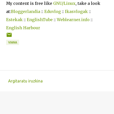
My content is free like
GNU/Linux
, take a look
at:
Bloggerlandia
::
Eduvlog
::
Ikasvlogak
::
Estekak
::
EnglishTube
::
Weblearner.info
::
English Harbour
VIANA
Argitaratu iruzkina
I
r
u
z