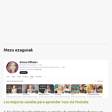
k
i
n
a
k
Mezu ezagunak
Los mejores canales para aprender ruso vía Youtube