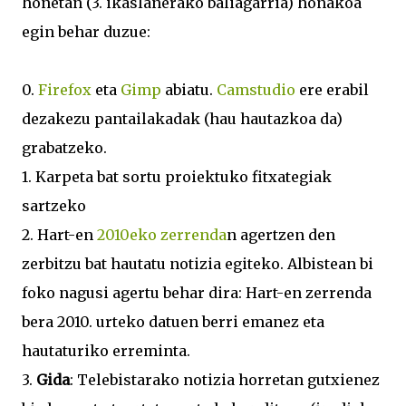
honetan (3. ikaslanerako baliagarria) honakoa
egin behar duzue:
0.
Firefox
eta
Gimp
abiatu.
Camstudio
ere erabil
dezakezu pantailakadak (hau hautazkoa da)
grabatzeko.
1. Karpeta bat sortu proiektuko fitxategiak
sartzeko
2. Hart-en
2010eko zerrenda
n agertzen den
zerbitzu bat hautatu notizia egiteko. Albistean bi
foko nagusi agertu behar dira: Hart-en zerrenda
bera 2010. urteko datuen berri emanez eta
hautaturiko erreminta.
3.
Gida
: Telebistarako notizia horretan gutxienez