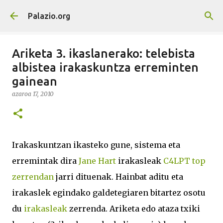
Saltatu eta joan eduki nagusira
Palazio.org
Ariketa 3. ikaslanerako: telebista
albistea irakaskuntza erreminten
gainean
azaroa 17, 2010
Irakaskuntzan ikasteko gune, sistema eta
erremintak dira
Jane Hart
irakasleak
C4LPT top
zerrendan
jarri dituenak. Hainbat aditu eta
irakaslek egindako galdetegiaren bitartez osotu
du
irakasleak
zerrenda. Ariketa edo ataza txiki