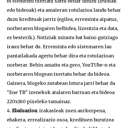
bi elementu txertatu sartu behar dituzu (irudiak
edo bideoak) eta amaieran rotulazioa landu behar
duzu kredituak jarriz (egilea, erreminta aipatuz,
norberaren blogaren helbidea, lizentzia eta data,
ez besterik.). Notiziak minutu bat baino gutxiago
iraun behar du. Erreminta edo sistemaren lau
pantailakada agertu behar dira eta rotulazioan
norberar. Behin amaitu eta gero, YouTUbe-n eta
norberaren blogean txertatu behar da bideoa.
Gainera, blogeko zutabean lotura jarri behar da
"Ene TB" izenekok atalaren barruan eta bideoa
220x160 pixeleko tamainaz.
4.
Ebaluazioa
: irakasleak zuen aurkezpena,
ebakera, errealizazio osoa, kredituen burutzea