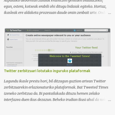
Aspaldiko deboretan zaldiak erabiltzen genituen bidaiatzeko;
egun, ostera, kotxeak erabili ohi ditugu bidaiak egiteko. Hortaz,
ikasleak ere aldaketa prozesuan daude orain zenbait urte. Ondoko
irudian ikus daitekeenez, Ikasle ausartak eta galderak egiten
dituztenak nahi ditugu, nolabait disruptiboak izateko gai direnak.
Ikusi diferentziak eta ausnartu irudiari so eginez.
Twitter zerbitzuari lotutako inguruko plataformak
Lagundu ikasle prestu hori, bil ditzagun guztion artean Twitter
zerbitzuarekin erlazionaturiko plataformak. Bat Tweeted Times
izeneko zerbitzua da. Bi pantailakada dituzu hemen zelako
interfazea duen ikus dezazun. Beheko irudian ikusi ahal da nola
geratzen den nire egunkaria Tweeted Times izeneko plataforman.
Aukeratu dudan gaia elearning-a da, hots, urrutiko ikaskuntza.