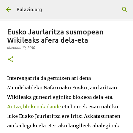
Saltatu eta joan eduki nagusira
Palazio.org
Eusko Jaurlaritza susmopean
Wikileaks afera dela-eta
abendua 10, 2010
Interesgarria da gertatzen ari dena
Mendebaldeko Nafarroako Eusko Jaurlaritzan
Wikileaks guneari eginiko blokeoa dela-eta.
Antza, blokeoak daude
eta horrek esan nahiko
luke Eusko Jaurlaritza ere Iritzi Askatasunaren
aurka legokeela. Bertako langileek ahaleginak