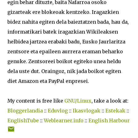
egin behar dituzte, baita Nafarroa osoko
gizarteak ere blokeoak kentzeko. Iragazkien
bidez nahita egiten dela baieztatzen bada, hau da,
informatikari batek iragazkian Wikileaksen
helbidea jartzea erabaki badu, Eusko Jaurlaritza
zentsore eta epaileen aurrera eraman beharko
genuke. Zentsoreei boikot egiteko unea heldu
dela uste dut. Oraingoz, nik jada boikot egiten
diet Amazon eta PayPal enpresei.
My content is free like
GNU/Linux
, take a look at:
Bloggerlandia
::
Eduvlog
::
Ikasvlogak
::
Estekak
::
EnglishTube
::
Weblearner.info
::
English Harbour