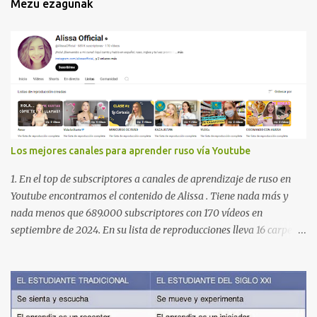
Mezu ezagunak
Los mejores canales para aprender ruso vía Youtube
1. En el top de subscriptores a canales de aprendizaje de ruso en
Youtube encontramos el contenido de Alissa . Tiene nada más y
nada menos que 689.000 subscriptores con 170 vídeos en
septiembre de 2024. En su lista de reproducciones lleva 16 carpetas
con diferente contenido para aprender expresiones, cultura, cocina
etc. https://www.youtube.com/@AlissaOfficial/playlists 2. Canal
de Anastasia G . con 224.000 subscriptores y 97 vídeos en
septiembre de 2024. Anastasia tiene una lista de reproducción
muy bien estructurada para aprender gramática, lectura,