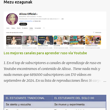
Mezu ezagunak
Los mejores canales para aprender ruso vía Youtube
1. En el top de subscriptores a canales de aprendizaje de ruso en
Youtube encontramos el contenido de Alissa . Tiene nada más y
nada menos que 689.000 subscriptores con 170 vídeos en
septiembre de 2024. En su lista de reproducciones lleva 16 carpetas
con diferente contenido para aprender expresiones, cultura, cocina
etc. https://www.youtube.com/@AlissaOfficial/playlists 2. Canal
de Anastasia G . con 224.000 subscriptores y 97 vídeos en
septiembre de 2024. Anastasia tiene una lista de reproducción