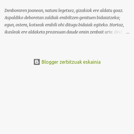
Denboraren joanean, natura legetxez, gizakiok ere aldatu goaz.
Aspaldiko deboretan zaldiak erabiltzen genituen bidaiatzeko;
egun, ostera, kotxeak erabili ohi ditugu bidaiak egiteko. Hortaz,
ikasleak ere aldaketa prozesuan daude orain zenbait urte. Ondoko
irudian ikus daitekeenez, Ikasle ausartak eta galderak egiten
dituztenak nahi ditugu, nolabait disruptiboak izateko gai direnak.
Ikusi diferentziak eta ausnartu irudiari so eginez.
Blogger zerbitzuak eskainia