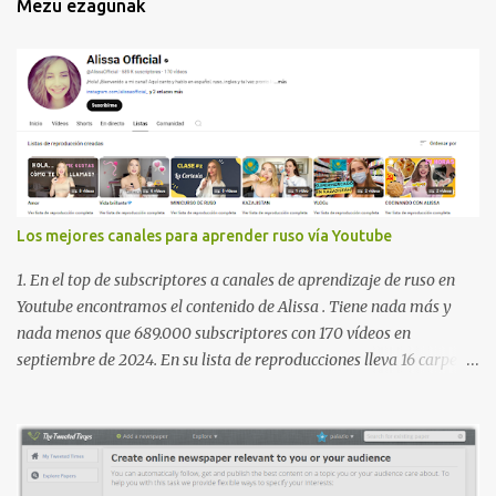
Mezu ezagunak
Los mejores canales para aprender ruso vía Youtube
1. En el top de subscriptores a canales de aprendizaje de ruso en
Youtube encontramos el contenido de Alissa . Tiene nada más y
nada menos que 689.000 subscriptores con 170 vídeos en
septiembre de 2024. En su lista de reproducciones lleva 16 carpetas
con diferente contenido para aprender expresiones, cultura, cocina
etc. https://www.youtube.com/@AlissaOfficial/playlists 2. Canal
de Anastasia G . con 224.000 subscriptores y 97 vídeos en
septiembre de 2024. Anastasia tiene una lista de reproducción
muy bien estructurada para aprender gramática, lectura,