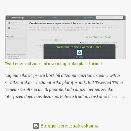
irudian ikus daitekeenez, Ikasle ausartak eta galderak egiten
dituztenak nahi ditugu, nolabait disruptiboak izateko gai direnak.
Ikusi diferentziak eta ausnartu irudiari so eginez.
Twitter zerbitzuari lotutako inguruko plataformak
Lagundu ikasle prestu hori, bil ditzagun guztion artean Twitter
zerbitzuarekin erlazionaturiko plataformak. Bat Tweeted Times
izeneko zerbitzua da. Bi pantailakada dituzu hemen zelako
interfazea duen ikus dezazun. Beheko irudian ikusi ahal da nola
geratzen den nire egunkaria Tweeted Times izeneko plataforman.
Aukeratu dudan gaia elearning-a da, hots, urrutiko ikaskuntza.
Behean baduzue Apps for iPads deritzon Youtube kanaleko
bideoa, zeinak Tweeted Times aplikazio mobila aztertzen baitu.
Blogger zerbitzuak eskainia