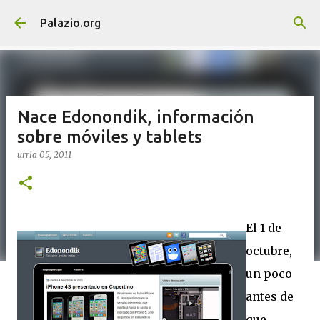
Saltatu eta joan eduki nagusira
Palazio.org
Nace Edonondik, información
sobre móviles y tablets
urria 05, 2011
El 1 de
octubre,
un poco
antes de
que