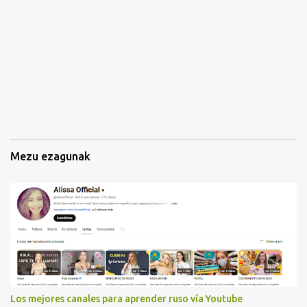
z
k
i
n
a
k
Mezu ezagunak
Los mejores canales para aprender ruso vía Youtube