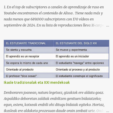
1. En el top de subscriptores a canales de aprendizaje de ruso en
Youtube encontramos el contenido de Alissa . Tiene nada más y
nada menos que 689.000 subscriptores con 170 vídeos en
septiembre de 2024. En su lista de reproducciones lleva 16 carpetas
con diferente contenido para aprender expresiones, cultura, cocina
etc. https://www.youtube.com/@AlissaOfficial/playlists 2. Canal
de Anastasia G . con 224.000 subscriptores y 97 vídeos en
septiembre de 2024. Anastasia tiene una lista de reproducción
muy bien estructurada para aprender gramática, lectura,
pronunciación, etc. https://www.youtube.com/@AnaG88/playlists
3. Otro de los canales con más usuarios y contenido es el de
Victoria, que lleva por nombre: Aprende con Victoria . El canal
tiene 120 mil subscriptores (septiembre de 2024) con muchísimos
Ikasle tradizionalak eta XXI mendekoak
vídeos (398), y lleva una serie de listas de reproducción interesante
para aprender los diferentes campos en los que podemos dividir un
Denboraren joanean, natura legetxez, gizakiok ere aldatu goaz.
curso de idiomas: gramática, verbos, vocabulario etc. h...
Aspaldiko deboretan zaldiak erabiltzen genituen bidaiatzeko;
egun, ostera, kotxeak erabili ohi ditugu bidaiak egiteko. Hortaz,
ikasleak ere aldaketa prozesuan daude orain zenbait urte. Ondoko