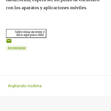
con los aparatos y aplicaciones móviles.
Selecciona un texto y
clica aquí para oírlo
EDONONDIK
Argitaratu iruzkina
I
r
u