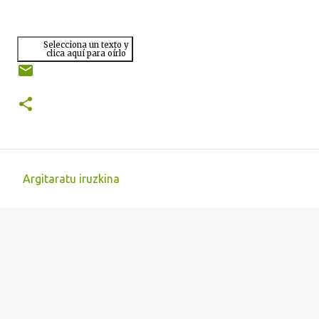
Selecciona un texto y
clica aquí para oírlo
Argitaratu iruzkina
I
r
u
z
k
i
n