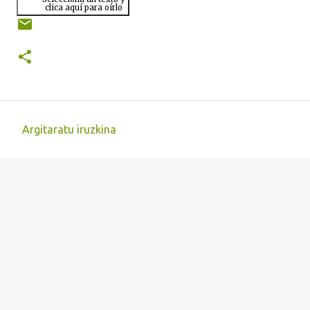
clica aquí para oírlo
Argitaratu iruzkina
I
r
u
z
k
i
n
a
k