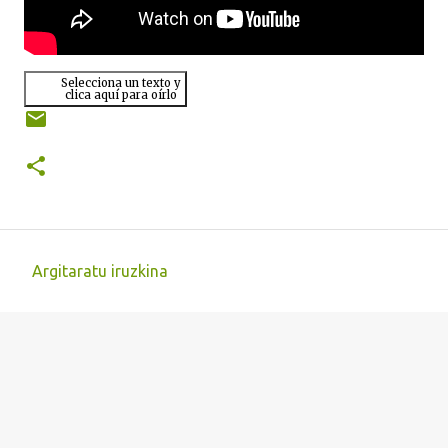
Selecciona un texto y
clica aquí para oírlo
Argitaratu iruzkina
I
r
u
z
k
i