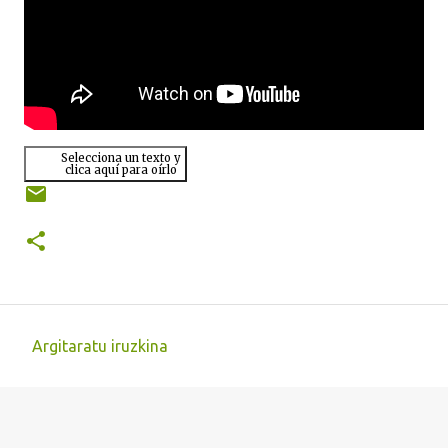
Selecciona un texto y
clica aquí para oírlo
Argitaratu iruzkina
I
r
u