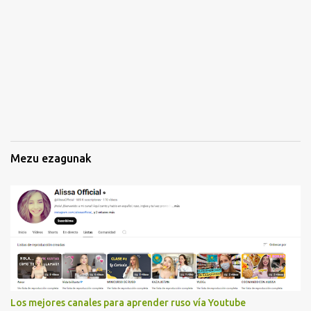
z
k
i
n
a
k
Mezu ezagunak
Los mejores canales para aprender ruso vía Youtube