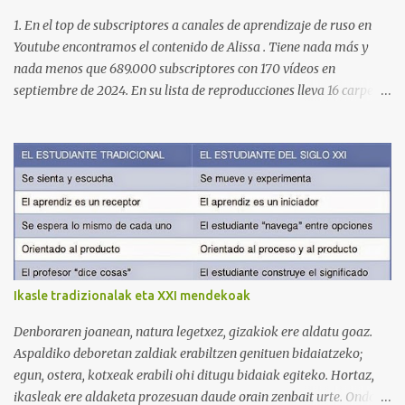
1. En el top de subscriptores a canales de aprendizaje de ruso en
Youtube encontramos el contenido de Alissa . Tiene nada más y
nada menos que 689.000 subscriptores con 170 vídeos en
septiembre de 2024. En su lista de reproducciones lleva 16 carpetas
con diferente contenido para aprender expresiones, cultura, cocina
etc. https://www.youtube.com/@AlissaOfficial/playlists 2. Canal
de Anastasia G . con 224.000 subscriptores y 97 vídeos en
septiembre de 2024. Anastasia tiene una lista de reproducción
muy bien estructurada para aprender gramática, lectura,
pronunciación, etc. https://www.youtube.com/@AnaG88/playlists
3. Otro de los canales con más usuarios y contenido es el de
Victoria, que lleva por nombre: Aprende con Victoria . El canal
tiene 120 mil subscriptores (septiembre de 2024) con muchísimos
Ikasle tradizionalak eta XXI mendekoak
vídeos (398), y lleva una serie de listas de reproducción interesante
para aprender los diferentes campos en los que podemos dividir un
Denboraren joanean, natura legetxez, gizakiok ere aldatu goaz.
curso de idiomas: gramática, verbos, vocabulario etc. h...
Aspaldiko deboretan zaldiak erabiltzen genituen bidaiatzeko;
egun, ostera, kotxeak erabili ohi ditugu bidaiak egiteko. Hortaz,
ikasleak ere aldaketa prozesuan daude orain zenbait urte. Ondoko