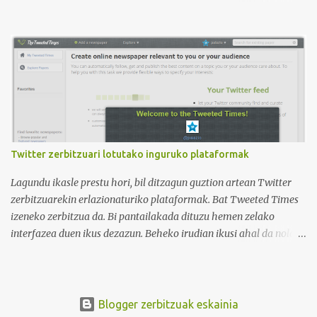
irudian ikus daitekeenez, Ikasle ausartak eta galderak egiten
dituztenak nahi ditugu, nolabait disruptiboak izateko gai direnak.
Ikusi diferentziak eta ausnartu irudiari so eginez.
Twitter zerbitzuari lotutako inguruko plataformak
Lagundu ikasle prestu hori, bil ditzagun guztion artean Twitter
zerbitzuarekin erlazionaturiko plataformak. Bat Tweeted Times
izeneko zerbitzua da. Bi pantailakada dituzu hemen zelako
interfazea duen ikus dezazun. Beheko irudian ikusi ahal da nola
geratzen den nire egunkaria Tweeted Times izeneko plataforman.
Aukeratu dudan gaia elearning-a da, hots, urrutiko ikaskuntza.
Behean baduzue Apps for iPads deritzon Youtube kanaleko
bideoa, zeinak Tweeted Times aplikazio mobila aztertzen baitu.
Blogger zerbitzuak eskainia