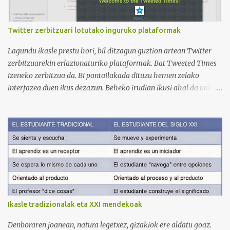
3. Otro de los canales con más usuarios y contenido es el de
Victoria, que lleva por nombre: Aprende con Victoria . El canal
tiene 120 mil subscriptores (septiembre de 2024) con muchísimos
Twitter zerbitzuari lotutako inguruko plataformak
vídeos (398), y lleva una serie de listas de reproducción interesante
para aprender los diferentes campos en los que podemos dividir un
Lagundu ikasle prestu hori, bil ditzagun guztion artean Twitter
curso de idiomas: gramática, verbos, vocabulario etc. h...
zerbitzuarekin erlazionaturiko plataformak. Bat Tweeted Times
izeneko zerbitzua da. Bi pantailakada dituzu hemen zelako
interfazea duen ikus dezazun. Beheko irudian ikusi ahal da nola
geratzen den nire egunkaria Tweeted Times izeneko plataforman.
Aukeratu dudan gaia elearning-a da, hots, urrutiko ikaskuntza.
Behean baduzue Apps for iPads deritzon Youtube kanaleko
bideoa, zeinak Tweeted Times aplikazio mobila aztertzen baitu.
Bestalde, gogoratu komentarioen atala erabili ahal duzuela zuen
informazioa argitaratzeko. Bila ditzagun guztion artean Twitter
plataformari lotutako zerbitzuak. Selecciona un texto y clica aquí
para oírlo
Ikasle tradizionalak eta XXI mendekoak
Denboraren joanean, natura legetxez, gizakiok ere aldatu goaz.