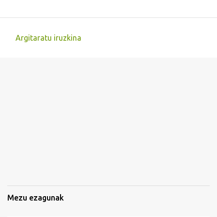
Argitaratu iruzkina
I
r
u
z
k
i
n
a
k
Mezu ezagunak