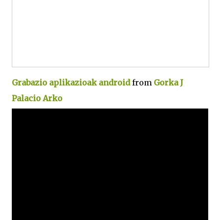
Grabazio aplikazioak android
from
Gorka J
Palacio Arko