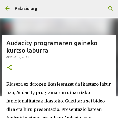
Saltatu eta joan eduki nagusira
Palazio.org
Audacity programaren gaineko
kurtso laburra
otsaila 15, 2013
Klasera ez datozen ikasleentzat da ikastaro labur
hau, Audacity programarem oinarrizko
funtzionalitateak ikasteko. Guztitara sei bideo
dira eta hiru presentazio. Presentazio batean
Android sistema eragilean Audacity-ren