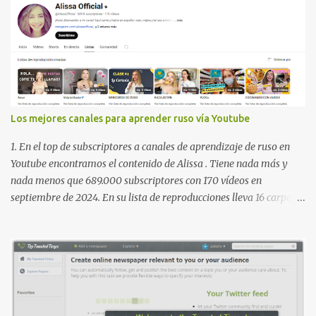
Los mejores canales para aprender ruso vía Youtube
1. En el top de subscriptores a canales de aprendizaje de ruso en
Youtube encontramos el contenido de Alissa . Tiene nada más y
nada menos que 689.000 subscriptores con 170 vídeos en
septiembre de 2024. En su lista de reproducciones lleva 16 carpetas
con diferente contenido para aprender expresiones, cultura, cocina
etc. https://www.youtube.com/@AlissaOfficial/playlists 2. Canal
de Anastasia G . con 224.000 subscriptores y 97 vídeos en
septiembre de 2024. Anastasia tiene una lista de reproducción
muy bien estructurada para aprender gramática, lectura,
pronunciación, etc. https://www.youtube.com/@AnaG88/playlists