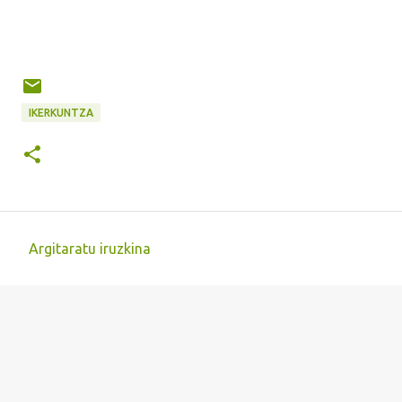
IKERKUNTZA
Argitaratu iruzkina
I
r
u
z
k
i