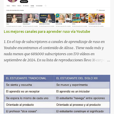
Los mejores canales para aprender ruso vía Youtube
1. En el top de subscriptores a canales de aprendizaje de ruso en
Youtube encontramos el contenido de Alissa . Tiene nada más y
nada menos que 689.000 subscriptores con 170 vídeos en
septiembre de 2024. En su lista de reproducciones lleva 16 carpetas
con diferente contenido para aprender expresiones, cultura, cocina
etc. https://www.youtube.com/@AlissaOfficial/playlists 2. Canal
de Anastasia G . con 224.000 subscriptores y 97 vídeos en
septiembre de 2024. Anastasia tiene una lista de reproducción
muy bien estructurada para aprender gramática, lectura,
pronunciación, etc. https://www.youtube.com/@AnaG88/playlists
3. Otro de los canales con más usuarios y contenido es el de
Victoria, que lleva por nombre: Aprende con Victoria . El canal