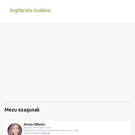
Argitaratu iruzkina
I
r
u
z
k
i
n
a
k
Mezu ezagunak