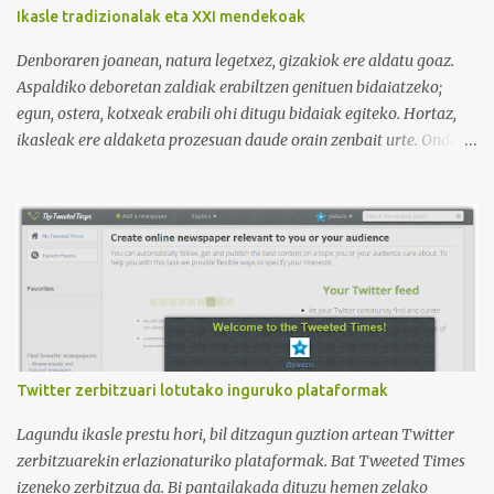
tiene 120 mil subscriptores (septiembre de 2024) con muchísimos
Ikasle tradizionalak eta XXI mendekoak
vídeos (398), y lleva una serie de listas de reproducción interesante
para aprender los diferentes campos en los que podemos dividir un
Denboraren joanean, natura legetxez, gizakiok ere aldatu goaz.
curso de idiomas: gramática, verbos, vocabulario etc. h...
Aspaldiko deboretan zaldiak erabiltzen genituen bidaiatzeko;
egun, ostera, kotxeak erabili ohi ditugu bidaiak egiteko. Hortaz,
ikasleak ere aldaketa prozesuan daude orain zenbait urte. Ondoko
irudian ikus daitekeenez, Ikasle ausartak eta galderak egiten
dituztenak nahi ditugu, nolabait disruptiboak izateko gai direnak.
Ikusi diferentziak eta ausnartu irudiari so eginez.
Twitter zerbitzuari lotutako inguruko plataformak
Lagundu ikasle prestu hori, bil ditzagun guztion artean Twitter
zerbitzuarekin erlazionaturiko plataformak. Bat Tweeted Times
izeneko zerbitzua da. Bi pantailakada dituzu hemen zelako