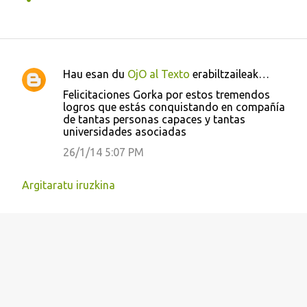
Hau esan du
OjO al Texto
erabiltzaileak…
I
Felicitaciones Gorka por estos tremendos
r
logros que estás conquistando en compañía
de tantas personas capaces y tantas
u
universidades asociadas
z
26/1/14 5:07 PM
k
i
Argitaratu iruzkina
n
a
k