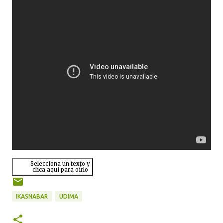
Selecciona un texto y
clica aquí para oírlo
IKASNABAR
UDIMA