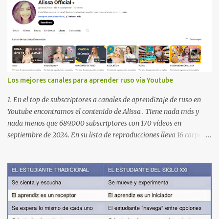
Los mejores canales para aprender ruso vía Youtube
1. En el top de subscriptores a canales de aprendizaje de ruso en
Youtube encontramos el contenido de Alissa . Tiene nada más y
nada menos que 689.000 subscriptores con 170 vídeos en
septiembre de 2024. En su lista de reproducciones lleva 16 carpetas
con diferente contenido para aprender expresiones, cultura, cocina
etc. https://www.youtube.com/@AlissaOfficial/playlists 2. Canal
de Anastasia G . con 224.000 subscriptores y 97 vídeos en
septiembre de 2024. Anastasia tiene una lista de reproducción
muy bien estructurada para aprender gramática, lectura,
pronunciación, etc. https://www.youtube.com/@AnaG88/playlists
3. Otro de los canales con más usuarios y contenido es el de