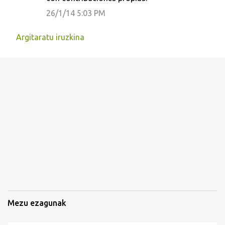
z
26/1/14 5:03 PM
k
Argitaratu iruzkina
i
n
a
k
Mezu ezagunak