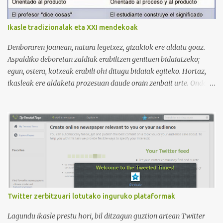
Victoria, que lleva por nombre: Aprende con Victoria . El canal
tiene 120 mil subscriptores (septiembre de 2024) con muchísimos
Ikasle tradizionalak eta XXI mendekoak
vídeos (398), y lleva una serie de listas de reproducción interesante
para aprender los diferentes campos en los que podemos dividir un
Denboraren joanean, natura legetxez, gizakiok ere aldatu goaz.
curso de idiomas: gramática, verbos, vocabulario etc. h...
Aspaldiko deboretan zaldiak erabiltzen genituen bidaiatzeko;
egun, ostera, kotxeak erabili ohi ditugu bidaiak egiteko. Hortaz,
ikasleak ere aldaketa prozesuan daude orain zenbait urte. Ondoko
irudian ikus daitekeenez, Ikasle ausartak eta galderak egiten
dituztenak nahi ditugu, nolabait disruptiboak izateko gai direnak.
Ikusi diferentziak eta ausnartu irudiari so eginez.
Twitter zerbitzuari lotutako inguruko plataformak
Lagundu ikasle prestu hori, bil ditzagun guztion artean Twitter