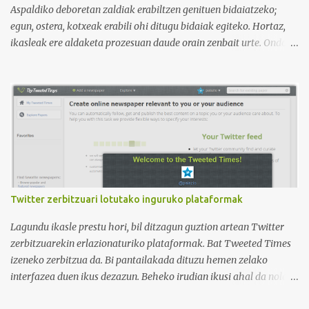
curso de idiomas: gramática, verbos, vocabulario etc. h...
Aspaldiko deboretan zaldiak erabiltzen genituen bidaiatzeko;
egun, ostera, kotxeak erabili ohi ditugu bidaiak egiteko. Hortaz,
ikasleak ere aldaketa prozesuan daude orain zenbait urte. Ondoko
irudian ikus daitekeenez, Ikasle ausartak eta galderak egiten
dituztenak nahi ditugu, nolabait disruptiboak izateko gai direnak.
Ikusi diferentziak eta ausnartu irudiari so eginez.
Twitter zerbitzuari lotutako inguruko plataformak
Lagundu ikasle prestu hori, bil ditzagun guztion artean Twitter
zerbitzuarekin erlazionaturiko plataformak. Bat Tweeted Times
izeneko zerbitzua da. Bi pantailakada dituzu hemen zelako
interfazea duen ikus dezazun. Beheko irudian ikusi ahal da nola
geratzen den nire egunkaria Tweeted Times izeneko plataforman.