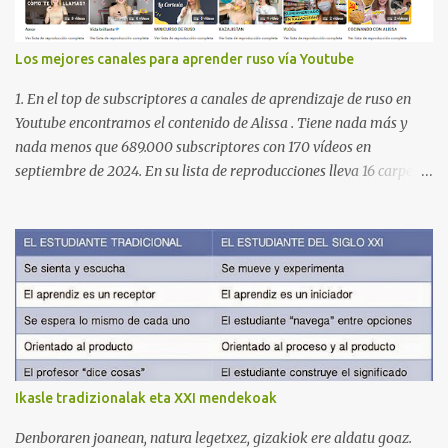
Los mejores canales para aprender ruso vía Youtube
1. En el top de subscriptores a canales de aprendizaje de ruso en
Youtube encontramos el contenido de Alissa . Tiene nada más y
nada menos que 689.000 subscriptores con 170 vídeos en
septiembre de 2024. En su lista de reproducciones lleva 16 carpetas
con diferente contenido para aprender expresiones, cultura, cocina
etc. https://www.youtube.com/@AlissaOfficial/playlists 2. Canal
de Anastasia G . con 224.000 subscriptores y 97 vídeos en
septiembre de 2024. Anastasia tiene una lista de reproducción
muy bien estructurada para aprender gramática, lectura,
pronunciación, etc. https://www.youtube.com/@AnaG88/playlists
3. Otro de los canales con más usuarios y contenido es el de
Victoria, que lleva por nombre: Aprende con Victoria . El canal
tiene 120 mil subscriptores (septiembre de 2024) con muchísimos
Ikasle tradizionalak eta XXI mendekoak
vídeos (398), y lleva una serie de listas de reproducción interesante
para aprender los diferentes campos en los que podemos dividir un
Denboraren joanean, natura legetxez, gizakiok ere aldatu goaz.