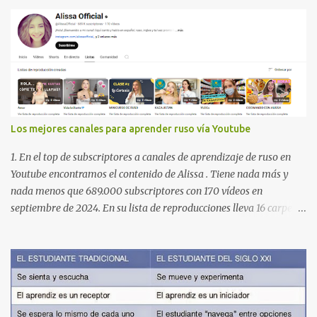
Los mejores canales para aprender ruso vía Youtube
1. En el top de subscriptores a canales de aprendizaje de ruso en
Youtube encontramos el contenido de Alissa . Tiene nada más y
nada menos que 689.000 subscriptores con 170 vídeos en
septiembre de 2024. En su lista de reproducciones lleva 16 carpetas
con diferente contenido para aprender expresiones, cultura, cocina
etc. https://www.youtube.com/@AlissaOfficial/playlists 2. Canal
de Anastasia G . con 224.000 subscriptores y 97 vídeos en
septiembre de 2024. Anastasia tiene una lista de reproducción
muy bien estructurada para aprender gramática, lectura,
pronunciación, etc. https://www.youtube.com/@AnaG88/playlists