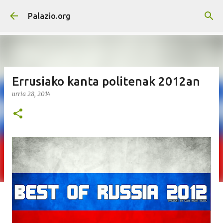
Saltatu eta joan eduki nagusira
Palazio.org
Errusiako kanta politenak 2012an
urria 28, 2014