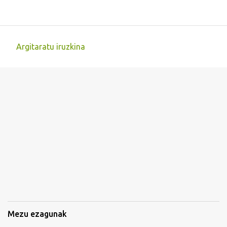
Argitaratu iruzkina
I
r
u
z
k
i
n
a
k
Mezu ezagunak