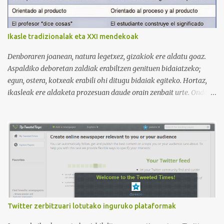
3. Otro de los canales con más usuarios y contenido es el de
Victoria, que lleva por nombre: Aprende con Victoria . El canal
tiene 120 mil subscriptores (septiembre de 2024) con muchísimos
Ikasle tradizionalak eta XXI mendekoak
vídeos (398), y lleva una serie de listas de reproducción interesante
para aprender los diferentes campos en los que podemos dividir un
Denboraren joanean, natura legetxez, gizakiok ere aldatu goaz.
curso de idiomas: gramática, verbos, vocabulario etc. h...
Aspaldiko deboretan zaldiak erabiltzen genituen bidaiatzeko;
egun, ostera, kotxeak erabili ohi ditugu bidaiak egiteko. Hortaz,
ikasleak ere aldaketa prozesuan daude orain zenbait urte. Ondoko
irudian ikus daitekeenez, Ikasle ausartak eta galderak egiten
dituztenak nahi ditugu, nolabait disruptiboak izateko gai direnak.
Ikusi diferentziak eta ausnartu irudiari so eginez.
Twitter zerbitzuari lotutako inguruko plataformak