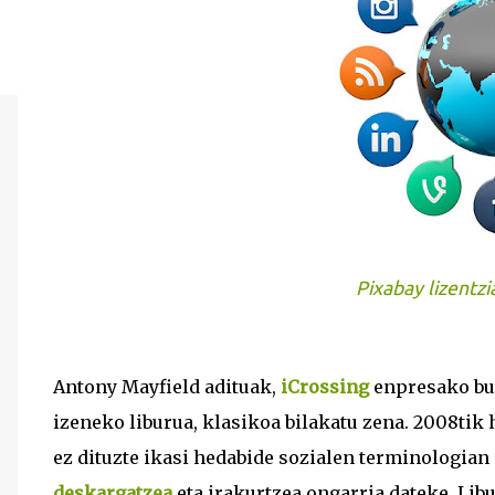
Pixabay lizentzi
Antony Mayfield adituak,
iCrossing
enpresako bur
izeneko liburua, klasikoa bilakatu zena. 2008tik 
ez dituzte ikasi hedabide sozialen terminologian 
deskargatzea
eta irakurtzea ongarria dateke. Libu