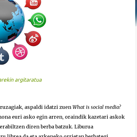
arekin argitaratua
uzagiak, aspaldi idatzi zuen
What is social media?
hona euri asko egin arren, oraindik kazetari askok
erabiltzen diren berba batzuk. Liburua
ru librea da eta azkeneko orrietan berbategi