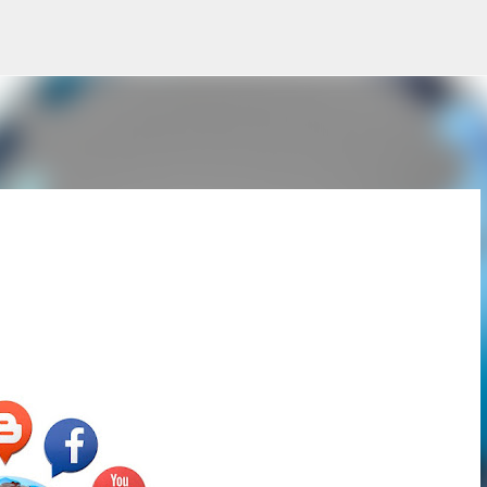
Saltatu eta joan eduki nagusira