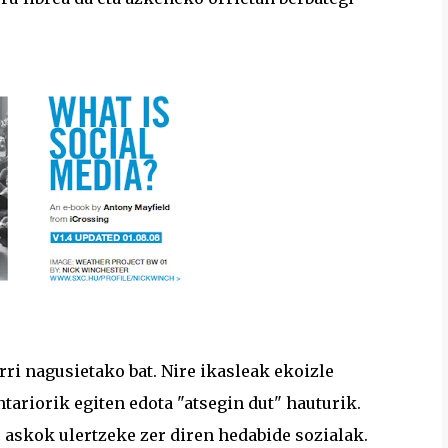
ri nagusietako bat. Nire ikasleak ekoizle
tariorik egiten edota "atsegin dut" hauturik.
e askok ulertzeke zer diren hedabide sozialak.