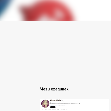
Mezu ezagunak