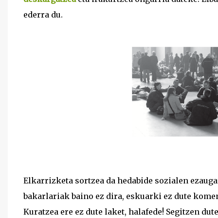
ederra du.
Elkarrizketa sortzea da hedabide sozialen ezaugar
bakarlariak baino ez dira, eskuarki ez dute komen
Kuratzea ere ez dute laket, halafede! Segitzen dut