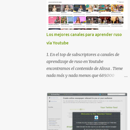
Los mejores canales para aprender ruso
vía Youtube
1. En el top de subscriptores a canales de
aprendizaje de ruso en Youtube
encontramos el contenido de Alissa . Tiene
nada más y nada menos que 689.000
subscriptores con 170 vídeos en septiembre
de 2024. En su lista de reproducciones lleva
16 carpetas con diferente contenido para
aprender expresiones, cultura, cocina etc.
https://www.youtube.com/@AlissaOfficial/p
laylists 2. Canal de Anastasia G . con
224.000 subscriptores y 97 vídeos en