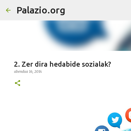
Palazio.org
2. Zer dira hedabide sozialak?
abendua 16, 2014