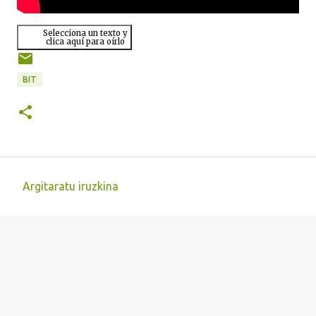
Selecciona un texto y
clica aquí para oírlo
BIT
Argitaratu iruzkina
I
r
u
z
k
i