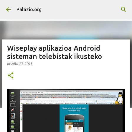
Saltatu eta joan eduki nagusira
Palazio.org
Wiseplay aplikazioa Android
sisteman telebistak ikusteko
otsaila 27, 2015