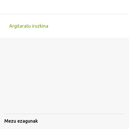
Argitaratu iruzkina
I
r
u
z
k
i
n
a
k
Mezu ezagunak