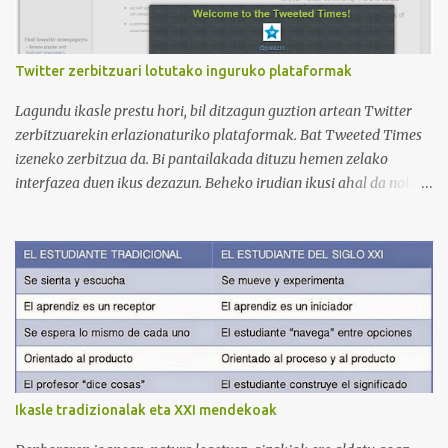
3. Otro de los canales con más usuarios y contenido es el de
Victoria, que lleva por nombre: Aprende con Victoria . El canal
tiene 120 mil subscriptores (septiembre de 2024) con muchísimos
Twitter zerbitzuari lotutako inguruko plataformak
vídeos (398), y lleva una serie de listas de reproducción interesante
para aprender los diferentes campos en los que podemos dividir un
Lagundu ikasle prestu hori, bil ditzagun guztion artean Twitter
curso de idiomas: gramática, verbos, vocabulario etc. h...
zerbitzuarekin erlazionaturiko plataformak. Bat Tweeted Times
izeneko zerbitzua da. Bi pantailakada dituzu hemen zelako
interfazea duen ikus dezazun. Beheko irudian ikusi ahal da nola
geratzen den nire egunkaria Tweeted Times izeneko plataforman.
Aukeratu dudan gaia elearning-a da, hots, urrutiko ikaskuntza.
Behean baduzue Apps for iPads deritzon Youtube kanaleko
bideoa, zeinak Tweeted Times aplikazio mobila aztertzen baitu.
Bestalde, gogoratu komentarioen atala erabili ahal duzuela zuen
informazioa argitaratzeko. Bila ditzagun guztion artean Twitter
plataformari lotutako zerbitzuak. Selecciona un texto y clica aquí
para oírlo
Ikasle tradizionalak eta XXI mendekoak