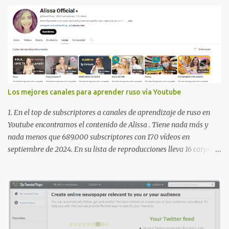
Los mejores canales para aprender ruso vía Youtube
1. En el top de subscriptores a canales de aprendizaje de ruso en
Youtube encontramos el contenido de Alissa . Tiene nada más y
nada menos que 689.000 subscriptores con 170 vídeos en
septiembre de 2024. En su lista de reproducciones lleva 16 carpetas
con diferente contenido para aprender expresiones, cultura, cocina
etc. https://www.youtube.com/@AlissaOfficial/playlists 2. Canal
de Anastasia G . con 224.000 subscriptores y 97 vídeos en
septiembre de 2024. Anastasia tiene una lista de reproducción
muy bien estructurada para aprender gramática, lectura,
pronunciación, etc. https://www.youtube.com/@AnaG88/playlists