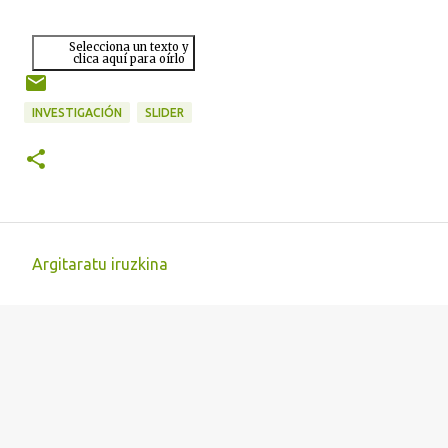
Selecciona un texto y
clica aquí para oírlo
INVESTIGACIÓN
SLIDER
Argitaratu iruzkina
I
r
u
z
k
i