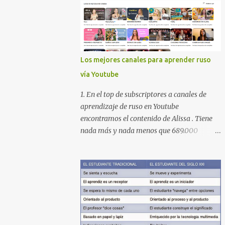
Los mejores canales para aprender ruso
vía Youtube
1. En el top de subscriptores a canales de
aprendizaje de ruso en Youtube
encontramos el contenido de Alissa . Tiene
nada más y nada menos que 689.000
subscriptores con 170 vídeos en septiembre
de 2024. En su lista de reproducciones lleva
16 carpetas con diferente contenido para
aprender expresiones, cultura, cocina etc.
https://www.youtube.com/@AlissaOfficial/p
laylists 2. Canal de Anastasia G . con
224.000 subscriptores y 97 vídeos en