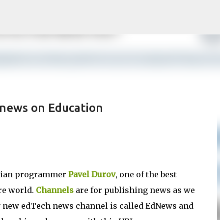
Saltatu eta joan eduki nagusira
 news on Education
ussian programmer
Pavel Durov
, one of the best
re world.
Channels
are for publishing news as we
My new edTech news channel is called EdNews and