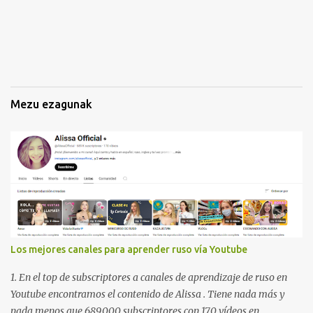
n
a
k
Mezu ezagunak
Los mejores canales para aprender ruso vía Youtube
1. En el top de subscriptores a canales de aprendizaje de ruso en
Youtube encontramos el contenido de Alissa . Tiene nada más y
nada menos que 689.000 subscriptores con 170 vídeos en