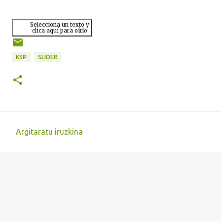
Selecciona un texto y
clica aquí para oírlo
KSP
SLIDER
Argitaratu iruzkina
I
r
u
z
k
i