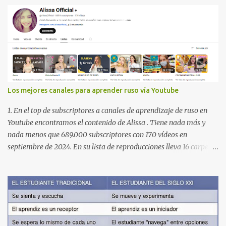
Los mejores canales para aprender ruso vía Youtube
1. En el top de subscriptores a canales de aprendizaje de ruso en
Youtube encontramos el contenido de Alissa . Tiene nada más y
nada menos que 689.000 subscriptores con 170 vídeos en
septiembre de 2024. En su lista de reproducciones lleva 16 carpetas
con diferente contenido para aprender expresiones, cultura, cocina
etc. https://www.youtube.com/@AlissaOfficial/playlists 2. Canal
de Anastasia G . con 224.000 subscriptores y 97 vídeos en
septiembre de 2024. Anastasia tiene una lista de reproducción
muy bien estructurada para aprender gramática, lectura,
pronunciación, etc. https://www.youtube.com/@AnaG88/playlists