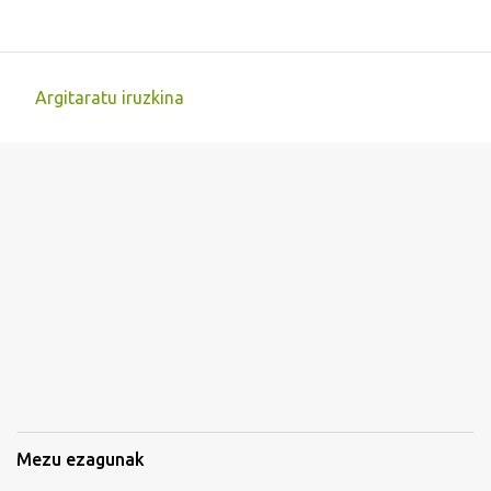
Argitaratu iruzkina
I
r
u
z
k
i
n
a
k
Mezu ezagunak