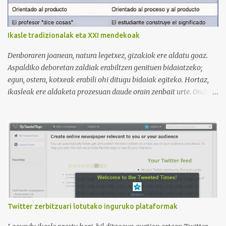
3. Otro de los canales con más usuarios y contenido es el de
Victoria, que lleva por nombre: Aprende con Victoria . El canal
tiene 120 mil subscriptores (septiembre de 2024) con muchísimos
Ikasle tradizionalak eta XXI mendekoak
vídeos (398), y lleva una serie de listas de reproducción interesante
para aprender los diferentes campos en los que podemos dividir un
Denboraren joanean, natura legetxez, gizakiok ere aldatu goaz.
curso de idiomas: gramática, verbos, vocabulario etc. h...
Aspaldiko deboretan zaldiak erabiltzen genituen bidaiatzeko;
egun, ostera, kotxeak erabili ohi ditugu bidaiak egiteko. Hortaz,
ikasleak ere aldaketa prozesuan daude orain zenbait urte. Ondoko
irudian ikus daitekeenez, Ikasle ausartak eta galderak egiten
dituztenak nahi ditugu, nolabait disruptiboak izateko gai direnak.
Ikusi diferentziak eta ausnartu irudiari so eginez.
Twitter zerbitzuari lotutako inguruko plataformak