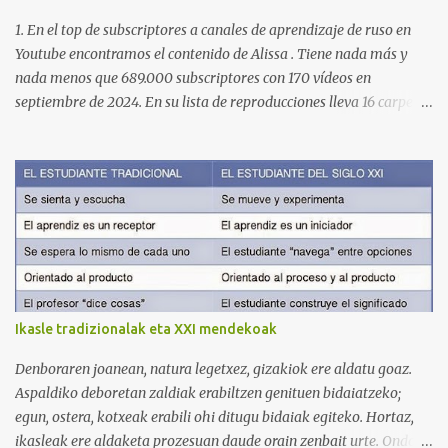
1. En el top de subscriptores a canales de aprendizaje de ruso en
Youtube encontramos el contenido de Alissa . Tiene nada más y
nada menos que 689.000 subscriptores con 170 vídeos en
septiembre de 2024. En su lista de reproducciones lleva 16 carpetas
con diferente contenido para aprender expresiones, cultura, cocina
etc. https://www.youtube.com/@AlissaOfficial/playlists 2. Canal
de Anastasia G . con 224.000 subscriptores y 97 vídeos en
septiembre de 2024. Anastasia tiene una lista de reproducción
muy bien estructurada para aprender gramática, lectura,
pronunciación, etc. https://www.youtube.com/@AnaG88/playlists
3. Otro de los canales con más usuarios y contenido es el de
Victoria, que lleva por nombre: Aprende con Victoria . El canal
tiene 120 mil subscriptores (septiembre de 2024) con muchísimos
Ikasle tradizionalak eta XXI mendekoak
vídeos (398), y lleva una serie de listas de reproducción interesante
para aprender los diferentes campos en los que podemos dividir un
Denboraren joanean, natura legetxez, gizakiok ere aldatu goaz.
curso de idiomas: gramática, verbos, vocabulario etc. h...
Aspaldiko deboretan zaldiak erabiltzen genituen bidaiatzeko;
egun, ostera, kotxeak erabili ohi ditugu bidaiak egiteko. Hortaz,
ikasleak ere aldaketa prozesuan daude orain zenbait urte. Ondoko