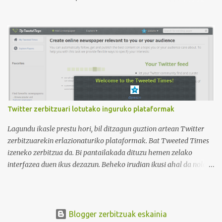
irudian ikus daitekeenez, Ikasle ausartak eta galderak egiten
dituztenak nahi ditugu, nolabait disruptiboak izateko gai direnak.
Ikusi diferentziak eta ausnartu irudiari so eginez.
Twitter zerbitzuari lotutako inguruko plataformak
Lagundu ikasle prestu hori, bil ditzagun guztion artean Twitter
zerbitzuarekin erlazionaturiko plataformak. Bat Tweeted Times
izeneko zerbitzua da. Bi pantailakada dituzu hemen zelako
interfazea duen ikus dezazun. Beheko irudian ikusi ahal da nola
geratzen den nire egunkaria Tweeted Times izeneko plataforman.
Aukeratu dudan gaia elearning-a da, hots, urrutiko ikaskuntza.
Behean baduzue Apps for iPads deritzon Youtube kanaleko
bideoa, zeinak Tweeted Times aplikazio mobila aztertzen baitu.
Blogger zerbitzuak eskainia