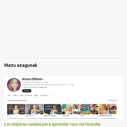
z
k
i
n
a
k
Mezu ezagunak
Los mejores canales para aprender ruso vía Youtube