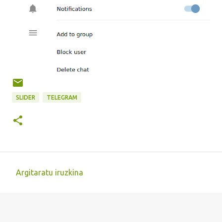
SLIDER
TELEGRAM
Argitaratu iruzkina
I
r
u