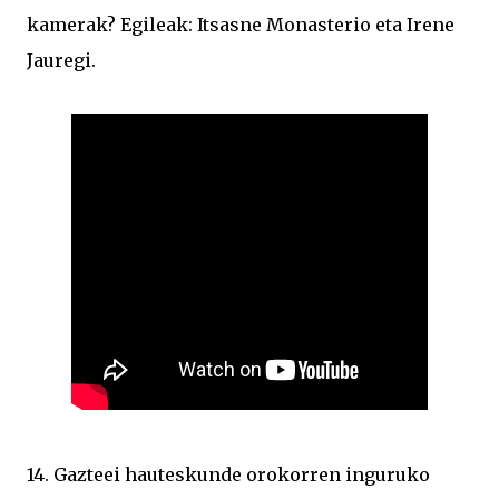
kamerak? Egileak: Itsasne Monasterio eta Irene
Jauregi.
14. Gazteei hauteskunde orokorren inguruko