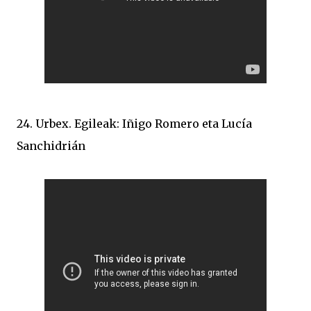
24. Urbex. Egileak: Iñigo Romero eta Lucía
Sanchidrián