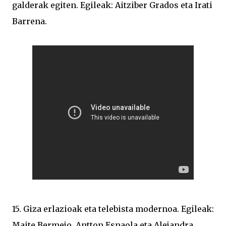
galderak egiten. Egileak: Aitziber Grados eta Irati
Barrena.
15. Giza erlazioak eta telebista modernoa. Egileak:
Maite Bermejo, Antton Esnaola eta Alejandra