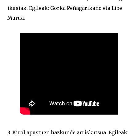
ikusiak. Egileak: Gorka Peñagarikano eta Libe
Murua.
3. Kirol apustuen hazkunde arriskutsua. Egileak: