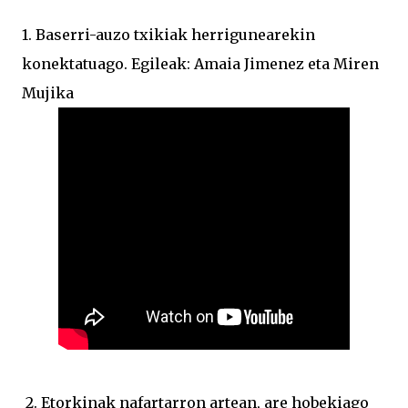
1. Baserri-auzo txikiak herrigunearekin
konektatuago. Egileak: Amaia Jimenez eta Miren
Mujika
2. Etorkinak nafartarron artean, are hobekiago