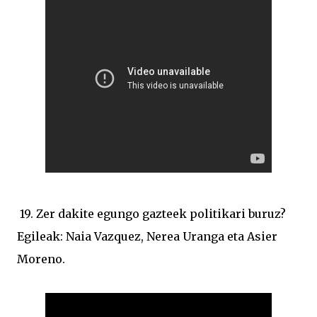
19. Zer dakite egungo gazteek politikari buruz?
Egileak: Naia Vazquez, Nerea Uranga eta Asier
Moreno.