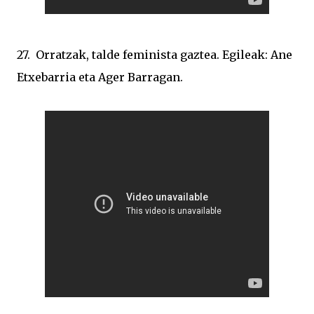
27. Orratzak, talde feminista gaztea. Egileak: Ane
Etxebarria eta Ager Barragan.