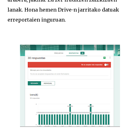
lanak. Hona hemen Drive-n jarritako datuak
erreportaien inguruan.