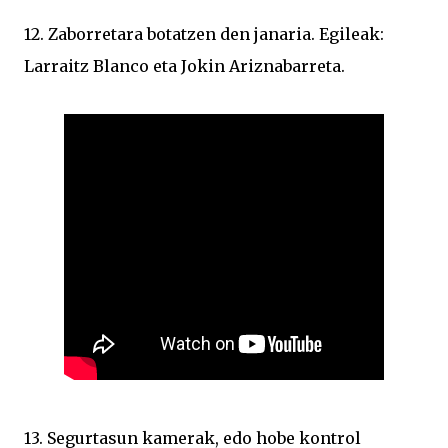
12. Zaborretara botatzen den janaria. Egileak:
Larraitz Blanco eta Jokin Ariznabarreta.
13. Segurtasun kamerak, edo hobe kontrol