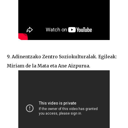
9. Adinentzako Zentro Soziokulturalak. Egileak:
Miriam de la Mata eta Ane Aizpurua.