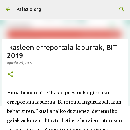
Saltatu eta joan eduki nagusira
Palazio.org
Ikasleen erreportaia laburrak, BIT
2019
apirila 26, 2019
Hona hemen nire ikasle prestuek egindako
erreportaia laburrak. Bi minutu ingurukoak izan
behar ziren. Ikusi ahalko duzuenez, denetariko
gaiak aukeratu dituzte, beti ere beraien interesen
arabera, jakina. Ea zer iruditzen zaizkizuen