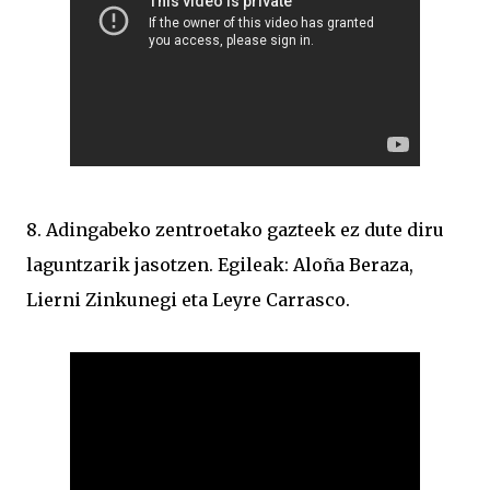
8. Adingabeko zentroetako gazteek ez dute diru
laguntzarik jasotzen. Egileak: Aloña Beraza,
Lierni Zinkunegi eta Leyre Carrasco.