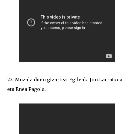
22. Mozala duen gizartea. Egileak: Jon Larratxea
eta Enea Pagola.