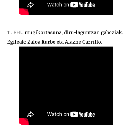
11. EHU mugikortasuna, diru-laguntzan gabeziak.
Egileak: Zaloa Iturbe eta Alazne Carrillo.