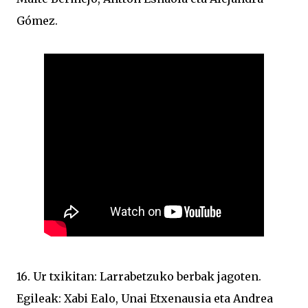
Gómez.
16. Ur txikitan: Larrabetzuko berbak jagoten.
Egileak: Xabi Ealo, Unai Etxenausia eta Andrea