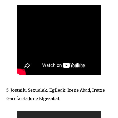
5. Jostailu Sexualak. Egileak: Irene Abad, Iratxe
García eta June Elgezabal.