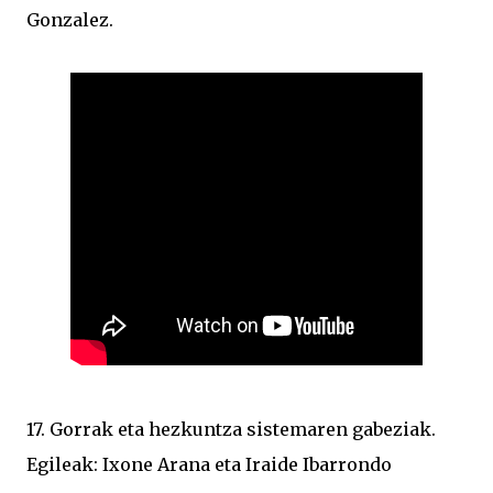
Gonzalez.
17. Gorrak eta hezkuntza sistemaren gabeziak.
Egileak: Ixone Arana eta Iraide Ibarrondo