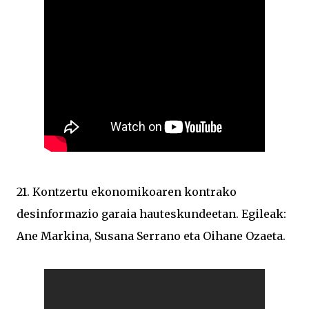
21. Kontzertu ekonomikoaren kontrako
desinformazio garaia hauteskundeetan. Egileak:
Ane Markina, Susana Serrano eta Oihane Ozaeta.