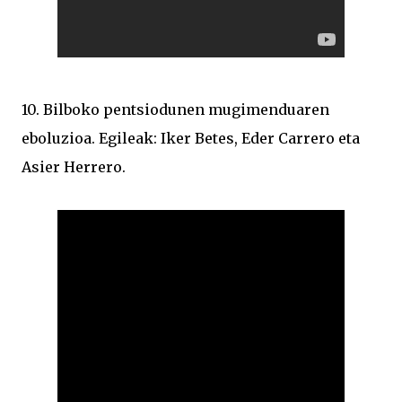
10. Bilboko pentsiodunen mugimenduaren
eboluzioa. Egileak: Iker Betes, Eder Carrero eta
Asier Herrero.