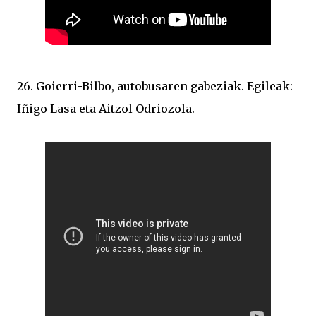
26. Goierri-Bilbo, autobusaren gabeziak. Egileak:
Iñigo Lasa eta Aitzol Odriozola.