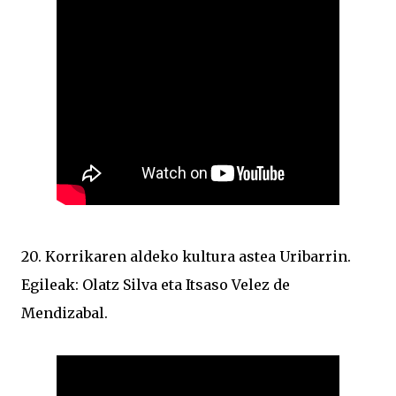
20. Korrikaren aldeko kultura astea Uribarrin.
Egileak: Olatz Silva eta Itsaso Velez de
Mendizabal.