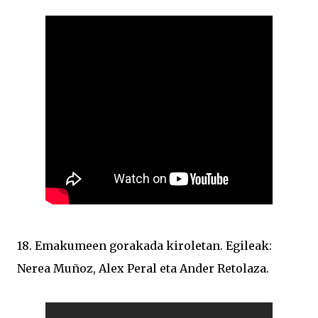
18. Emakumeen gorakada kiroletan. Egileak:
Nerea Muñoz, Alex Peral eta Ander Retolaza.