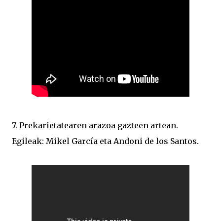
7. Prekarietatearen arazoa gazteen artean.
Egileak: Mikel García eta Andoni de los Santos.