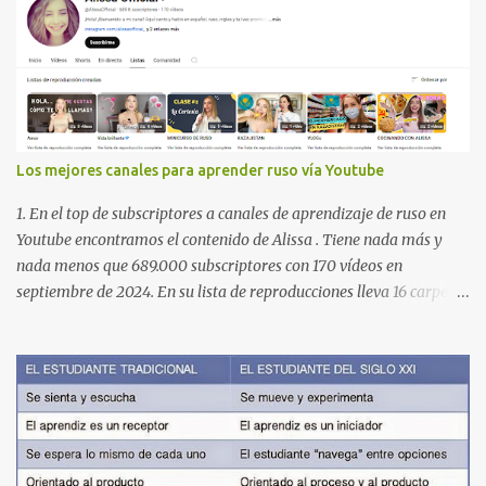
Los mejores canales para aprender ruso vía Youtube
1. En el top de subscriptores a canales de aprendizaje de ruso en
Youtube encontramos el contenido de Alissa . Tiene nada más y
nada menos que 689.000 subscriptores con 170 vídeos en
septiembre de 2024. En su lista de reproducciones lleva 16 carpetas
con diferente contenido para aprender expresiones, cultura, cocina
etc. https://www.youtube.com/@AlissaOfficial/playlists 2. Canal
de Anastasia G . con 224.000 subscriptores y 97 vídeos en
septiembre de 2024. Anastasia tiene una lista de reproducción
muy bien estructurada para aprender gramática, lectura,
pronunciación, etc. https://www.youtube.com/@AnaG88/playlists
3. Otro de los canales con más usuarios y contenido es el de