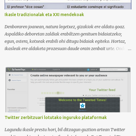
Victoria, que lleva por nombre: Aprende con Victoria . El canal
tiene 120 mil subscriptores (septiembre de 2024) con muchísimos
Ikasle tradizionalak eta XXI mendekoak
vídeos (398), y lleva una serie de listas de reproducción interesante
para aprender los diferentes campos en los que podemos dividir un
Denboraren joanean, natura legetxez, gizakiok ere aldatu goaz.
curso de idiomas: gramática, verbos, vocabulario etc. h...
Aspaldiko deboretan zaldiak erabiltzen genituen bidaiatzeko;
egun, ostera, kotxeak erabili ohi ditugu bidaiak egiteko. Hortaz,
ikasleak ere aldaketa prozesuan daude orain zenbait urte. Ondoko
irudian ikus daitekeenez, Ikasle ausartak eta galderak egiten
dituztenak nahi ditugu, nolabait disruptiboak izateko gai direnak.
Ikusi diferentziak eta ausnartu irudiari so eginez.
Twitter zerbitzuari lotutako inguruko plataformak
Lagundu ikasle prestu hori, bil ditzagun guztion artean Twitter