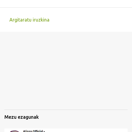
Argitaratu iruzkina
I
r
u
z
k
i
n
a
k
Mezu ezagunak