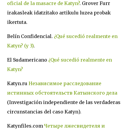
oficial de la masacre de Katyn?
. Grover Furr
irakasleak idatzitako artikulu luzea probak
ikertuta.
Belín Confidencial.
¿Qué sucedió realmente en
Katyn? (y 3)
.
El Sudamericano
¿Qué sucedió realmente en
Katyn?
Katyn.ru
Независимое расследование
истинных обстоятельств Катынского дела
(Investigación independiente de las verdaderas
circunstancias del caso Katyn).
Katynfiles.com
Четыре лжесвидетеля и