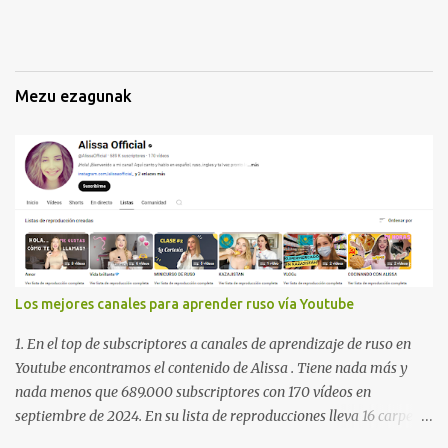
k
Mezu ezagunak
Los mejores canales para aprender ruso vía Youtube
1. En el top de subscriptores a canales de aprendizaje de ruso en
Youtube encontramos el contenido de Alissa . Tiene nada más y
nada menos que 689.000 subscriptores con 170 vídeos en
septiembre de 2024. En su lista de reproducciones lleva 16 carpetas
con diferente contenido para aprender expresiones, cultura, cocina