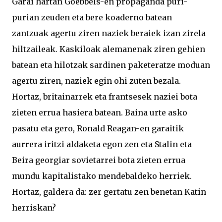
Garai hartan Goebbels-en propaganda puri-
purian zeuden eta bere koaderno batean
zantzuak agertu ziren naziek beraiek izan zirela
hiltzaileak. Kaskiloak alemanenak ziren gehien
batean eta hilotzak sardinen paketeratze moduan
agertu ziren, naziek egin ohi zuten bezala.
Hortaz, britainarrek eta frantsesek naziei bota
zieten errua hasiera batean. Baina urte asko
pasatu eta gero, Ronald Reagan-en garaitik
aurrera iritzi aldaketa egon zen eta Stalin eta
Beira georgiar sovietarrei bota zieten errua
mundu kapitalistako mendebaldeko herriek.
Hortaz, galdera da: zer gertatu zen benetan Katin
herriskan?