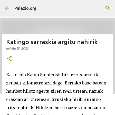
Saltatu eta joan eduki nagusira
Palazio.org
Katingo sarraskia argitu nahirik
apirila 18, 2023
Katin edo Katyn Smolensk hiri errusiarretik
zenbait kilometrotara dago. Bertako baso batean
hainbat hilotz agertu ziren 1943. urtean, naziak
erasoan ari zirenean Errusiako hiribururaino
iritsi nahirik. Hilotzen berri naziek eman zuten.