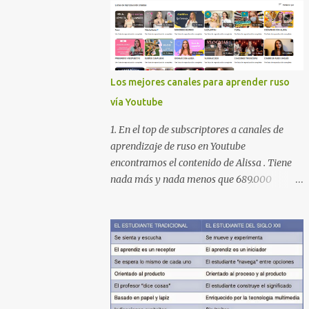
Los mejores canales para aprender ruso
vía Youtube
1. En el top de subscriptores a canales de
aprendizaje de ruso en Youtube
encontramos el contenido de Alissa . Tiene
nada más y nada menos que 689.000
subscriptores con 170 vídeos en septiembre
de 2024. En su lista de reproducciones lleva
16 carpetas con diferente contenido para
aprender expresiones, cultura, cocina etc.
https://www.youtube.com/@AlissaOfficial/p
laylists 2. Canal de Anastasia G . con
224.000 subscriptores y 97 vídeos en