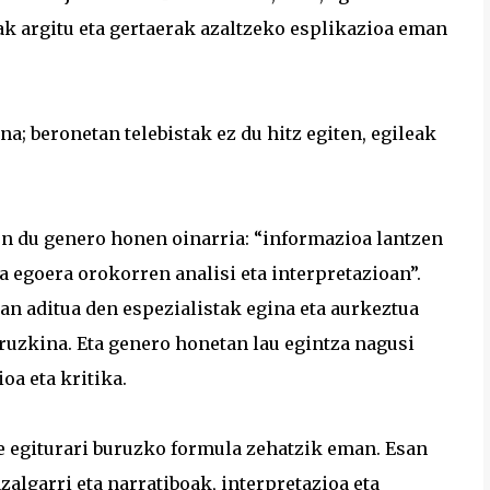
zak argitu eta gertaerak azaltzeko esplikazioa eman
; beronetan telebistak ez du hitz egiten, egileak
en du genero honen oinarria: “informazioa lantzen
a egoera orokorren analisi eta interpretazioan”.
an aditua den espezialistak egina eta aurkeztua
iruzkina. Eta genero honetan lau egintza nagusi
ioa eta kritika.
re egiturari buruzko formula zehatzik eman. Esan
lgarri eta narratiboak, interpretazioa eta