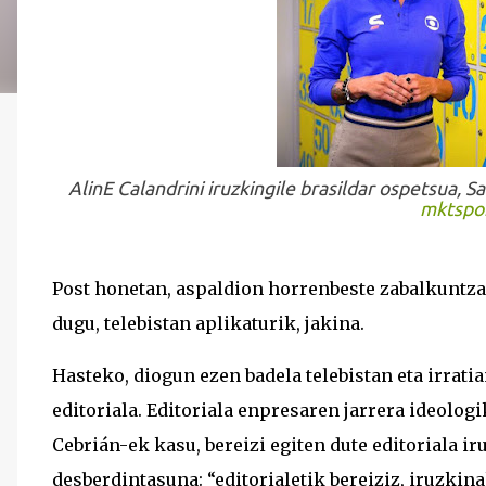
AlinE Calandrini iruzkingile brasildar ospetsua, Sa
mktspo
Post honetan, aspaldion horrenbeste zabalkuntz
dugu, telebistan aplikaturik, jakina.
Hasteko, diogun ezen badela telebistan eta irrati
editoriala. Editoriala enpresaren jarrera ideolog
Cebrián-ek kasu, bereizi egiten dute editoriala i
desberdintasuna: “editorialetik bereiziz, iruzkina