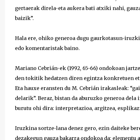
gertaerak direla-eta aukera bati atxiki nahi, gau
baizik”.
Hala ere, ohiko generoa dugu gaurkotasun-iruzkina
edo komentaristak baino.
Mariano Cebrián-ek (1992, 65-66) ondokoan jartz
den tokitik hedatzen diren egintza konkretuen et
Eta hauxe eransten du M. Cebrián irakasleak: “gai
delarik”. Beraz, bistan da aburuzko generoa dela 
burutu ohi dira: interpretazioa, argitzea, esplikaz
Iruzkina sortze-lana denez gero, ezin daiteke be
dezakegun gauza bakarra ondokoa da: elementu aza