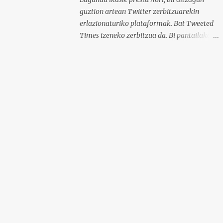
guztion artean Twitter zerbitzuarekin
erlazionaturiko plataformak. Bat Tweeted
Times izeneko zerbitzua da. Bi pantailakada
dituzu hemen zelako interfazea duen ikus
dezazun. Beheko irudian ikusi ahal da nola
geratzen den nire egunkaria Tweeted Times
izeneko plataforman. Aukeratu dudan gaia
elearning-a da, hots, urrutiko ikaskuntza.
Behean baduzue Apps for iPads deritzon
Youtube kanaleko bideoa, zeinak Tweeted
Times aplikazio mobila aztertzen baitu.
Bestalde, gogoratu komentarioen atala
erabili ahal duzuela zuen informazioa
argitaratzeko. Bila ditzagun guztion artean
Twitter plataformari lotutako zerbitzuak.
Selecciona un texto y clica aquí para oírlo