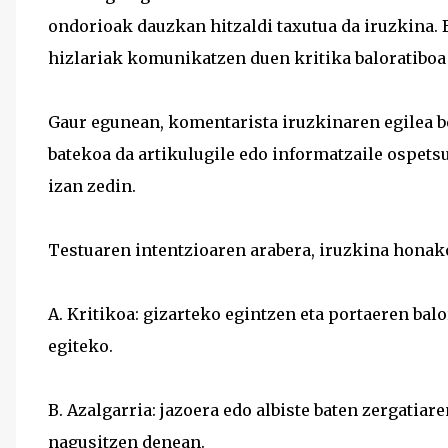
ondorioak dauzkan hitzaldi taxutua da iruzkina. B
hizlariak komunikatzen duen kritika baloratiboa
Gaur egunean, komentarista iruzkinaren egilea be
batekoa da artikulugile edo informatzaile ospetsu
izan zedin.
Testuaren intentzioaren arabera, iruzkina honako
A. Kritikoa: gizarteko egintzen eta portaeren balo
egiteko.
B. Azalgarria: jazoera edo albiste baten zergatiar
nagusitzen denean.