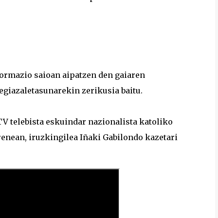
formazio saioan aipatzen den gaiaren
giazaletasunarekin zerikusia baitu.
TV telebista eskuindar nazionalista katoliko
enean, iruzkingilea Iñaki Gabilondo kazetari