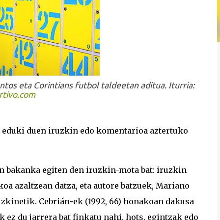
ntos eta Corintians futbol taldeetan aditua. Iturria:
rtivo.com
a eduki duen iruzkin edo komentarioa aztertuko
an bakanka egiten den iruzkin-mota bat: iruzkin
ikoa azaltzean datza, eta autore batzuek, Mariano
ruzkinetik. Cebrián-ek (1992, 66) honakoan dakusa
k ez du jarrera bat finkatu nahi, hots, egintzak edo