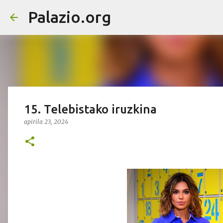
Palazio.org
15. Telebistako iruzkina
apirila 23, 2024