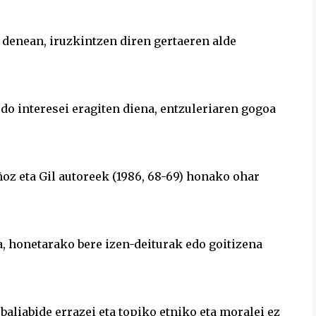
n denean, iruzkintzen diren gertaeren alde
do interesei eragiten diena, entzuleriaren gogoa
z eta Gil autoreek (1986, 68-69) honako ohar
a, honetarako bere izen-deiturak edo goitizena
baliabide errazei eta topiko etniko eta moralei ez