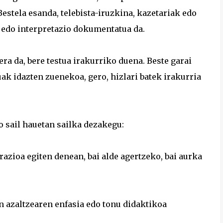
estela esanda, telebista-iruzkina, kazetariak edo
 edo interpretazio dokumentatua da.
ra da, bere testua irakurriko duena. Beste garai
ak idazten zuenekoa, gero, hizlari batek irakurria
 sail hauetan sailka dezakegu:
razioa egiten denean, bai alde agertzeko, bai aurka
en azaltzearen enfasia edo tonu didaktikoa