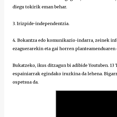
diegu tokirik eman behar.
3. Irizpide-independentzia.
4. Bokantza edo komunikazio-indarra, zeinek in
ezaguerarekin eta gai horren planteamenduaren e
Bukatzeko, ikus ditzagun bi adibide Youtuben. 13 
espainiarrak egindako iruzkina da lehena. Bigarr
ospetsua da.