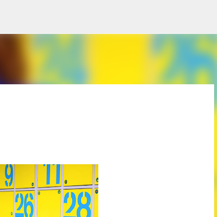
Saltatu eta joan eduki nagusira