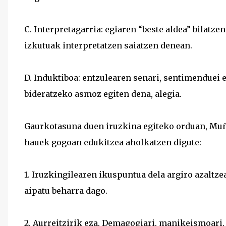
C. Interpretagarria: egiaren “beste aldea” bilatze
izkutuak interpretatzen saiatzen denean.
D. Induktiboa: entzulearen senari, sentimenduei e
bideratzeko asmoz egiten dena, alegia.
Gaurkotasuna duen iruzkina egiteko orduan, Muño
hauek gogoan edukitzea aholkatzen digute:
1. Iruzkingilearen ikuspuntua dela argiro azaltze
aipatu beharra dago.
2. Aurreitzirik eza. Demagogiari, manikeismoari, 