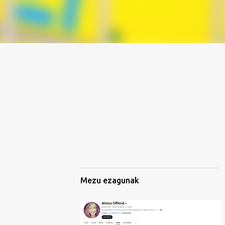
Mezu ezagunak