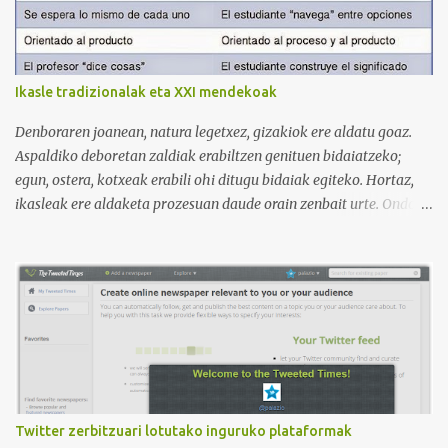
pronunciación, etc. https://www.youtube.com/@AnaG88/playlists
3. Otro de los canales con más usuarios y contenido es el de
Victoria, que lleva por nombre: Aprende con Victoria . El canal
tiene 120 mil subscriptores (septiembre de 2024) con muchísimos
Ikasle tradizionalak eta XXI mendekoak
vídeos (398), y lleva una serie de listas de reproducción interesante
para aprender los diferentes campos en los que podemos dividir un
Denboraren joanean, natura legetxez, gizakiok ere aldatu goaz.
curso de idiomas: gramática, verbos, vocabulario etc. h...
Aspaldiko deboretan zaldiak erabiltzen genituen bidaiatzeko;
egun, ostera, kotxeak erabili ohi ditugu bidaiak egiteko. Hortaz,
ikasleak ere aldaketa prozesuan daude orain zenbait urte. Ondoko
irudian ikus daitekeenez, Ikasle ausartak eta galderak egiten
dituztenak nahi ditugu, nolabait disruptiboak izateko gai direnak.
Ikusi diferentziak eta ausnartu irudiari so eginez.
Twitter zerbitzuari lotutako inguruko plataformak