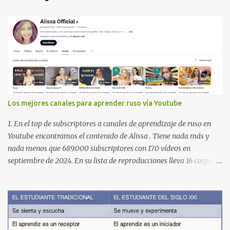
Los mejores canales para aprender ruso vía Youtube
1. En el top de subscriptores a canales de aprendizaje de ruso en
Youtube encontramos el contenido de Alissa . Tiene nada más y
nada menos que 689.000 subscriptores con 170 vídeos en
septiembre de 2024. En su lista de reproducciones lleva 16 carpetas
con diferente contenido para aprender expresiones, cultura, cocina
etc. https://www.youtube.com/@AlissaOfficial/playlists 2. Canal
de Anastasia G . con 224.000 subscriptores y 97 vídeos en
septiembre de 2024. Anastasia tiene una lista de reproducción
muy bien estructurada para aprender gramática, lectura,