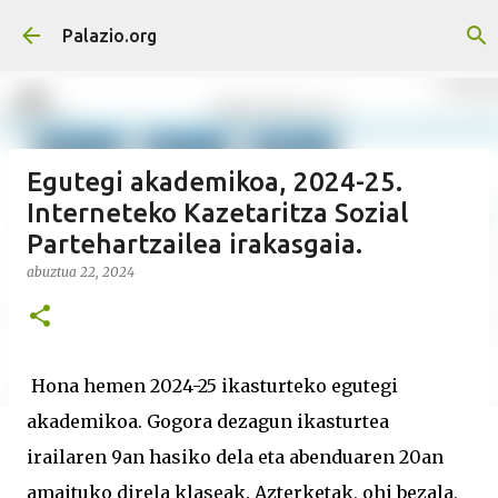
Saltatu eta joan eduki nagusira
Palazio.org
Egutegi akademikoa, 2024-25.
Interneteko Kazetaritza Sozial
Partehartzailea irakasgaia.
abuztua 22, 2024
Hona hemen 2024-25 ikasturteko egutegi
akademikoa. Gogora dezagun ikasturtea
irailaren 9an hasiko dela eta abenduaren 20an
amaituko direla klaseak. Azterketak, ohi bezala,