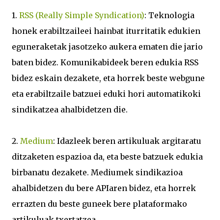
1.
RSS (Really Simple Syndication)
: Teknologia
honek erabiltzaileei hainbat iturritatik edukien
eguneraketak jasotzeko aukera ematen die jario
baten bidez. Komunikabideek beren edukia RSS
bidez eskain dezakete, eta horrek beste webgune
eta erabiltzaile batzuei eduki hori automatikoki
sindikatzea ahalbidetzen die.
2.
Medium
: Idazleek beren artikuluak argitaratu
ditzaketen espazioa da, eta beste batzuek edukia
birbanatu dezakete. Mediumek sindikazioa
ahalbidetzen du bere APIaren bidez, eta horrek
errazten du beste guneek bere plataformako
artikuluak txertatzea.