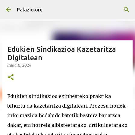
Saltatu eta joan eduki nagusira
Palazio.org
Edukien Sindikazioa Kazetaritza
Digitalean
iraila 11, 2024
Edukien sindikazioa ezinbesteko praktika
bihurtu da kazetaritza digitalean. Prozesu honek
informazioa hedabide batetik bestera banatzea
dakar, eta horrela albisteetarako, artikuluetarako
eta bestelako kazetaritza formatuetarako