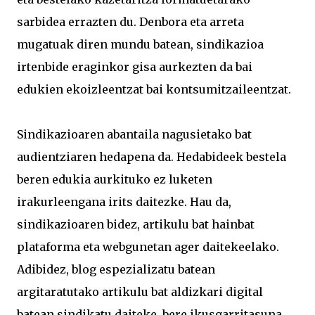
sarbidea errazten du. Denbora eta arreta
mugatuak diren mundu batean, sindikazioa
irtenbide eraginkor gisa aurkezten da bai
edukien ekoizleentzat bai kontsumitzaileentzat.
Sindikazioaren abantaila nagusietako bat
audientziaren hedapena da. Hedabideek bestela
beren edukia aurkituko ez luketen
irakurleengana irits daitezke. Hau da,
sindikazioaren bidez, artikulu bat hainbat
plataforma eta webgunetan ager daitekeelako.
Adibidez, blog espezializatu batean
argitaratutako artikulu bat aldizkari digital
batean sindikatu daiteke, bere ikusgarritasuna