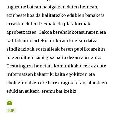
ingurune batean nabigatzen duten heinean,
ezinbestekoa da kalitatezko edukien banaketa
errazten duten tresnak eta plataformak
aprobetxatzea. Gakoa berehalakotasunaren eta
kalitatearen arteko oreka aurkitzean datza,
sindikazioak sortzaileak beren publikoarekin
lotzen dituen zubi gisa balio dezan ziurtatuz.
Testuinguru honetan, komunikabideek ez dute
informatzen bakarrik; baita egokitzen eta
eboluzionatzen ere bere eragiketetan, albisteen
edukian aukera-eremu bat irekiz.
KSP