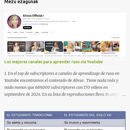
Mezu ezagunak
Los mejores canales para aprender ruso vía Youtube
1. En el top de subscriptores a canales de aprendizaje de ruso en
Youtube encontramos el contenido de Alissa . Tiene nada más y
nada menos que 689.000 subscriptores con 170 vídeos en
septiembre de 2024. En su lista de reproducciones lleva 16 carpetas
con diferente contenido para aprender expresiones, cultura, cocina
etc. https://www.youtube.com/@AlissaOfficial/playlists 2. Canal
de Anastasia G . con 224.000 subscriptores y 97 vídeos en
septiembre de 2024. Anastasia tiene una lista de reproducción
muy bien estructurada para aprender gramática, lectura,