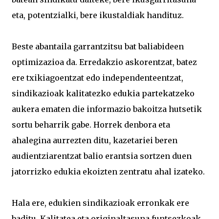
eta, potentzialki, bere ikustaldiak handituz.
Beste abantaila garrantzitsu bat baliabideen
optimizazioa da. Erredakzio askorentzat, batez
ere txikiagoentzat edo independenteentzat,
sindikazioak kalitatezko edukia partekatzeko
aukera ematen die informazio bakoitza hutsetik
sortu beharrik gabe. Horrek denbora eta
ahalegina aurrezten ditu, kazetariei beren
audientziarentzat balio erantsia sortzen duen
jatorrizko edukia ekoizten zentratu ahal izateko.
Hala ere, edukien sindikazioak erronkak ere
baditu. Kalitatea eta originaltasuna funtsezkoak