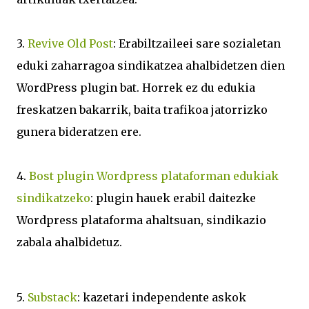
3.
Revive Old Post
: Erabiltzaileei sare sozialetan
eduki zaharragoa sindikatzea ahalbidetzen dien
WordPress plugin bat. Horrek ez du edukia
freskatzen bakarrik, baita trafikoa jatorrizko
gunera bideratzen ere.
4.
Bost plugin Wordpress plataforman edukiak
sindikatzeko
: plugin hauek erabil daitezke
Wordpress plataforma ahaltsuan, sindikazio
zabala ahalbidetuz.
5.
Substack
: kazetari independente askok