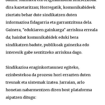
dira kazetaritzan; Horregatik, komunikabideek
ziurtatu behar dute sindikatzen duten
informazioa fidagarria eta garrantzitsua dela.
Gainera, "edukiaren gainkarga" arriskua erreala
da; hainbat komunikabidek eduki bera
sindikatzen badute, publikoak gainezka edo
interesik gabe sentitzeko arriskua dago.
Sindikazioa eraginkortasunez egiteko,
ezinbestekoa da prozesu hori errazten duten
tresnak eta sistemak izatea. Jarraian, arlo
honetan nabarmentzen diren bost plataforma
aipatzen ditugu: