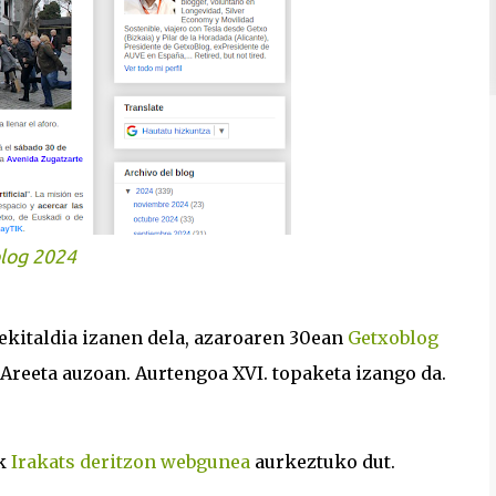
log 2024
 ekitaldia izanen dela, azaroaren 30ean
Getxoblog
Areeta auzoan. Aurtengoa XVI. topaketa izango da.
k
Irakats deritzon webgunea
aurkeztuko dut.