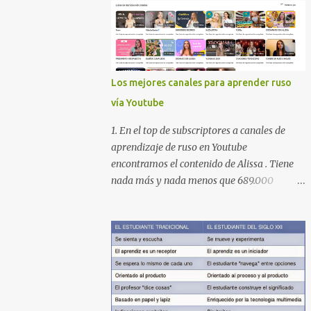
Los mejores canales para aprender ruso
vía Youtube
1. En el top de subscriptores a canales de
aprendizaje de ruso en Youtube
encontramos el contenido de Alissa . Tiene
nada más y nada menos que 689.000
subscriptores con 170 vídeos en septiembre
de 2024. En su lista de reproducciones lleva
16 carpetas con diferente contenido para
aprender expresiones, cultura, cocina etc.
https://www.youtube.com/@AlissaOfficial/p
laylists 2. Canal de Anastasia G . con
224.000 subscriptores y 97 vídeos en