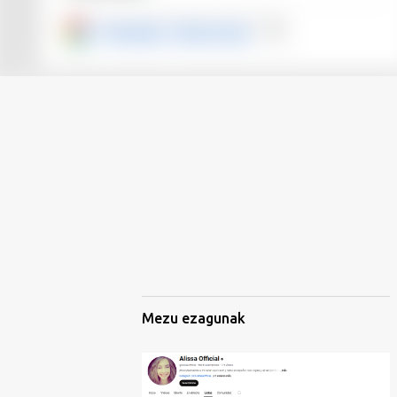
Mezu ezagunak