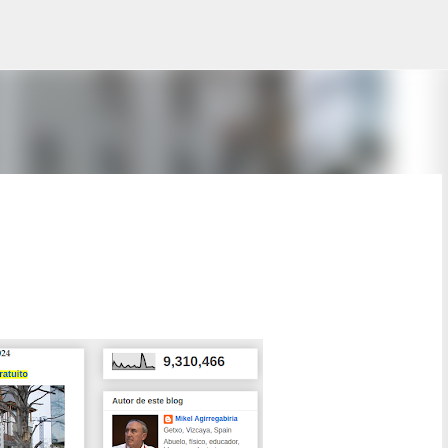
Saltatu eta joan eduki nagusira