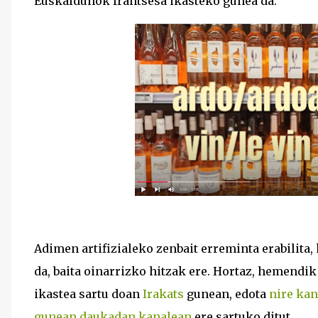
Euskaldunok frantsesa ikasteko gunea da.
Adimen artifizialeko zenbait erreminta erabilita
da, baita oinarrizko hitzak ere. Hortaz, hemendi
ikastea sartu doan
Irakats
gunean, edota
nire ka
gunean daukadan kanalean
ere sartuko ditut.