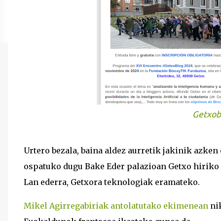
Getxob
Urtero bezala, baina aldez aurretik jakinik azken
ospatuko dugu Bake Eder palazioan Getxo hiriko 
Lan ederra, Getxora teknologiak eramateko.
Mikel Agirregabiriak antolatutako ekimenean
ni