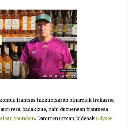
, kontua frantses hizkuntzaren oinarriak irakastea
k aurrrera, badakizue, nahi duzuenean frantsesa
nalean Youtuben
. Datorren urtean, bideoak
Odysee