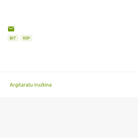
BIT
KSP
Argitaratu iruzkina
I
r
u
z
k
i