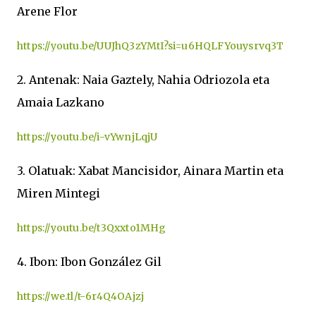
Arene Flor
https://youtu.be/UUJhQ3zYMtI?si=u6HQLFYouysrvq3T
2. Antenak: Naia Gaztely, Nahia Odriozola eta
Amaia Lazkano
https://youtu.be/i-vYwnjLqjU
3. Olatuak: Xabat Mancisidor, Ainara Martin eta
Miren Mintegi
https://youtu.be/t3Qxxto1MHg
4. Ibon: Ibon González Gil
https://we.tl/t-6r4Q4OAjzj