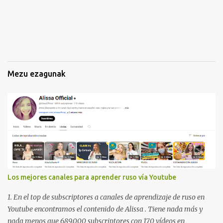
n
a
k
Mezu ezagunak
Los mejores canales para aprender ruso vía Youtube
1. En el top de subscriptores a canales de aprendizaje de ruso en
Youtube encontramos el contenido de Alissa . Tiene nada más y
nada menos que 689.000 subscriptores con 170 vídeos en