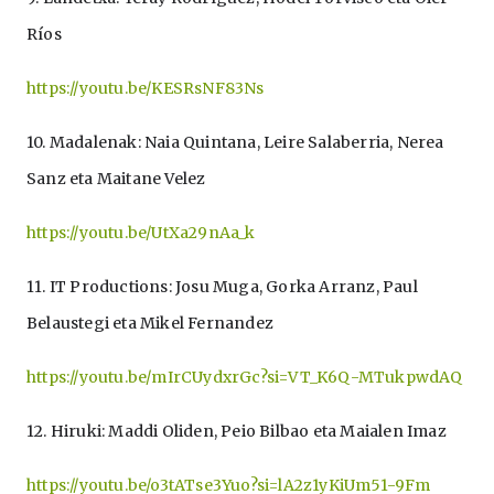
Ríos
https://youtu.be/KESRsNF83Ns
10. Madalenak:
Naia Quintana, Leire Salaberria, Nerea
Sanz eta Maitane Velez
https://youtu.be/UtXa29nAa_k
11. IT Productions:
Josu Muga, Gorka Arranz, Paul
Belaustegi eta Mikel Fernandez
https://youtu.be/mIrCUydxrGc?si=VT_K6Q-MTukpwdAQ
12. Hiruki:
Maddi Oliden, Peio Bilbao eta Maialen Imaz
https://youtu.be/o3tATse3Yuo?si=lA2z1yKiUm51-9Fm