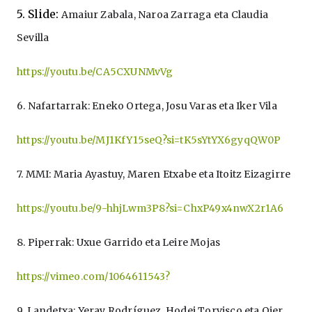
5. Slide:
Amaiur Zabala, Naroa Zarraga eta Claudia
Sevilla
https://youtu.be/CA5CXUNMvVg
6. Nafartarrak: Eneko Ortega, Josu Varas eta Iker Vila
https://youtu.be/MJ1KfY15seQ?si=tK5sYtYX6gyqQW0P
7. MMI:
Maria Ayastuy, Maren Etxabe eta Itoitz Eizagirre
https://youtu.be/9-hhjLwm3P8?si=ChxP49x4nwX2r1A6
8. Piperrak:
Uxue Garrido eta Leire Mojas
https://vimeo.com/1064611543?
9. Landetxa:
Yeray Rodríguez, Hodei Torvisco eta Oier