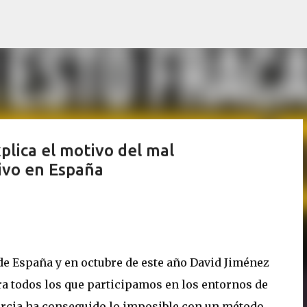
Saltatu eta joan eduki nagusira
plica el motivo del mal
ivo en España
de España y en octubre de este año David Jiménez
a todos los que participamos en los entornos de
urcia ha conseguido lo imposible con un método