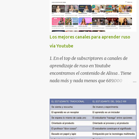
Los mejores canales para aprender ruso
vía Youtube
1. En el top de subscriptores a canales de
aprendizaje de ruso en Youtube
encontramos el contenido de Alissa . Tiene
nada más y nada menos que 689.000
subscriptores con 170 vídeos en septiembre
de 2024. En su lista de reproducciones lleva
16 carpetas con diferente contenido para
aprender expresiones, cultura, cocina etc.
https://www.youtube.com/@AlissaOfficial/p
laylists 2. Canal de Anastasia G . con
224.000 subscriptores y 97 vídeos en