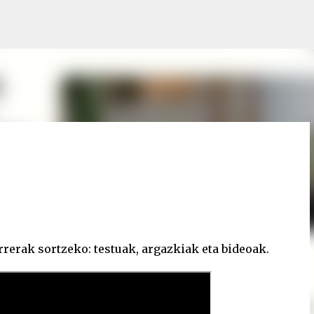
Saltatu eta joan eduki nagusira
rerak sortzeko: testuak, argazkiak eta bideoak.