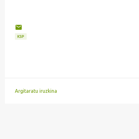
KSP
Argitaratu iruzkina
I
r
u
z
k