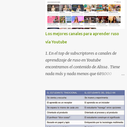
Los mejores canales para aprender ruso
vía Youtube
1. En el top de subscriptores a canales de
aprendizaje de ruso en Youtube
encontramos el contenido de Alissa . Tiene
nada más y nada menos que 689.000
subscriptores con 170 vídeos en septiembre
de 2024. En su lista de reproducciones lleva
16 carpetas con diferente contenido para
aprender expresiones, cultura, cocina etc.
https://www.youtube.com/@AlissaOfficial/p
laylists 2. Canal de Anastasia G . con
224.000 subscriptores y 97 vídeos en