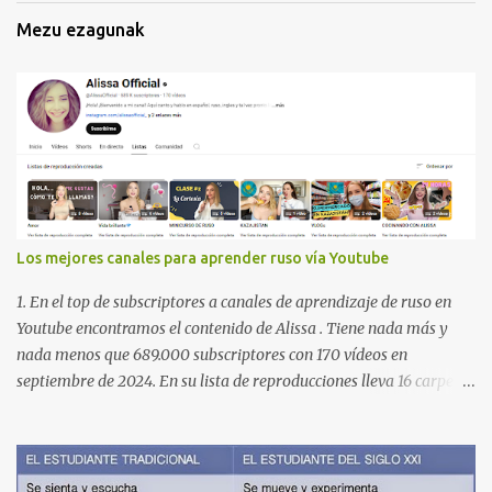
Mezu ezagunak
Los mejores canales para aprender ruso vía Youtube
1. En el top de subscriptores a canales de aprendizaje de ruso en
Youtube encontramos el contenido de Alissa . Tiene nada más y
nada menos que 689.000 subscriptores con 170 vídeos en
septiembre de 2024. En su lista de reproducciones lleva 16 carpetas
con diferente contenido para aprender expresiones, cultura, cocina
etc. https://www.youtube.com/@AlissaOfficial/playlists 2. Canal
de Anastasia G . con 224.000 subscriptores y 97 vídeos en
septiembre de 2024. Anastasia tiene una lista de reproducción