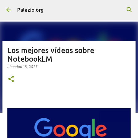
Saltatu eta joan eduki nagusira
Palazio.org
Los mejores vídeos sobre
NotebookLM
abendua 18, 2025