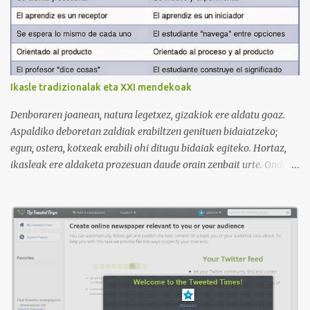
muy bien estructurada para aprender gramática, lectura,
pronunciación, etc. https://www.youtube.com/@AnaG88/playlists
3. Otro de los canales con más usuarios y contenido es el de
Victoria, que lleva por nombre: Aprende con Victoria . El canal
tiene 120 mil subscriptores (septiembre de 2024) con muchísimos
Ikasle tradizionalak eta XXI mendekoak
vídeos (398), y lleva una serie de listas de reproducción interesante
para aprender los diferentes campos en los que podemos dividir un
Denboraren joanean, natura legetxez, gizakiok ere aldatu goaz.
curso de idiomas: gramática, verbos, vocabulario etc. h...
Aspaldiko deboretan zaldiak erabiltzen genituen bidaiatzeko;
egun, ostera, kotxeak erabili ohi ditugu bidaiak egiteko. Hortaz,
ikasleak ere aldaketa prozesuan daude orain zenbait urte. Ondoko
irudian ikus daitekeenez, Ikasle ausartak eta galderak egiten
dituztenak nahi ditugu, nolabait disruptiboak izateko gai direnak.
Ikusi diferentziak eta ausnartu irudiari so eginez.