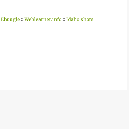
:
Ehuugle
::
Weblearner.info
::
Idaho shots