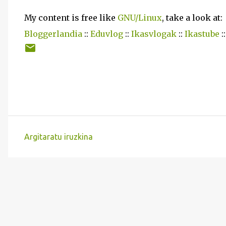
My content is free like
GNU/Linux
, take a look at:
Bloggerlandia
::
Eduvlog
::
Ikasvlogak
::
Ikastube
:
Argitaratu iruzkina
I
r
u
z
k
i