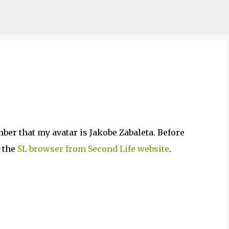
Saltatu eta joan eduki nagusira
er that my avatar is Jakobe Zabaleta. Before
 the
SL browser from Second Life website
.