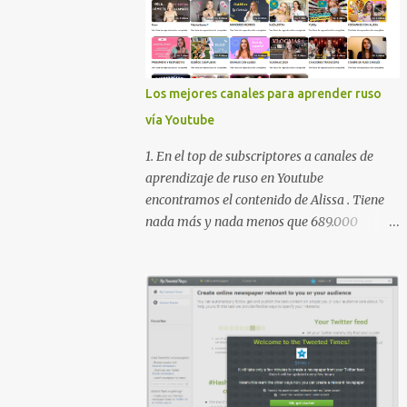
Los mejores canales para aprender ruso
vía Youtube
1. En el top de subscriptores a canales de
aprendizaje de ruso en Youtube
encontramos el contenido de Alissa . Tiene
nada más y nada menos que 689.000
subscriptores con 170 vídeos en septiembre
de 2024. En su lista de reproducciones lleva
16 carpetas con diferente contenido para
aprender expresiones, cultura, cocina etc.
https://www.youtube.com/@AlissaOfficial/p
laylists 2. Canal de Anastasia G . con
224.000 subscriptores y 97 vídeos en
septiembre de 2024. Anastasia tiene una