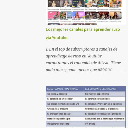
Los mejores canales para aprender ruso
vía Youtube
1. En el top de subscriptores a canales de
aprendizaje de ruso en Youtube
encontramos el contenido de Alissa . Tiene
nada más y nada menos que 689.000
subscriptores con 170 vídeos en septiembre
de 2024. En su lista de reproducciones lleva
16 carpetas con diferente contenido para
aprender expresiones, cultura, cocina etc.
https://www.youtube.com/@AlissaOfficial/p
laylists 2. Canal de Anastasia G . con
224.000 subscriptores y 97 vídeos en
septiembre de 2024. Anastasia tiene una