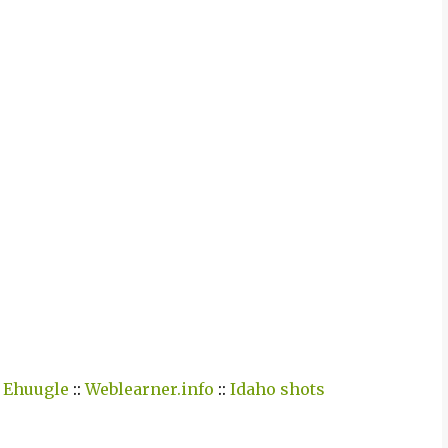
:
Ehuugle
::
Weblearner.info
::
Idaho shots