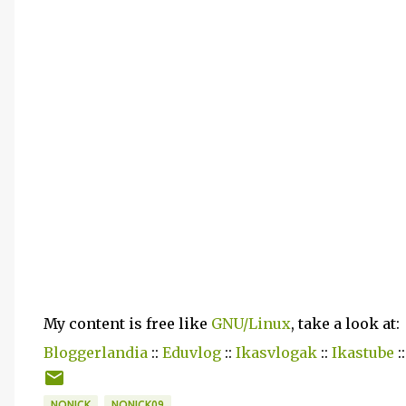
My content is free like
GNU/Linux
, take a look at:
Bloggerlandia
::
Eduvlog
::
Ikasvlogak
::
Ikastube
:
NONICK
NONICK09