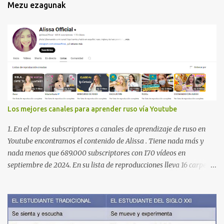
Mezu ezagunak
Los mejores canales para aprender ruso vía Youtube
1. En el top de subscriptores a canales de aprendizaje de ruso en
Youtube encontramos el contenido de Alissa . Tiene nada más y
nada menos que 689.000 subscriptores con 170 vídeos en
septiembre de 2024. En su lista de reproducciones lleva 16 carpetas
con diferente contenido para aprender expresiones, cultura, cocina
etc. https://www.youtube.com/@AlissaOfficial/playlists 2. Canal
de Anastasia G . con 224.000 subscriptores y 97 vídeos en
septiembre de 2024. Anastasia tiene una lista de reproducción