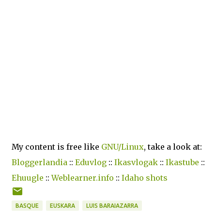
My content is free like
GNU/Linux
, take a look at:
Bloggerlandia
::
Eduvlog
::
Ikasvlogak
::
Ikastube
::
Ehuugle
::
Weblearner.info
::
Idaho shots
BASQUE
EUSKARA
LUIS BARAIAZARRA