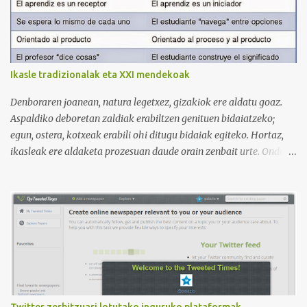
muy bien estructurada para aprender gramática, lectura,
pronunciación, etc. https://www.youtube.com/@AnaG88/playlists
3. Otro de los canales con más usuarios y contenido es el de
Victoria, que lleva por nombre: Aprende con Victoria . El canal
tiene 120 mil subscriptores (septiembre de 2024) con muchísimos
Ikasle tradizionalak eta XXI mendekoak
vídeos (398), y lleva una serie de listas de reproducción interesante
para aprender los diferentes campos en los que podemos dividir un
Denboraren joanean, natura legetxez, gizakiok ere aldatu goaz.
curso de idiomas: gramática, verbos, vocabulario etc. h...
Aspaldiko deboretan zaldiak erabiltzen genituen bidaiatzeko;
egun, ostera, kotxeak erabili ohi ditugu bidaiak egiteko. Hortaz,
ikasleak ere aldaketa prozesuan daude orain zenbait urte. Ondoko
irudian ikus daitekeenez, Ikasle ausartak eta galderak egiten
dituztenak nahi ditugu, nolabait disruptiboak izateko gai direnak.
Ikusi diferentziak eta ausnartu irudiari so eginez.