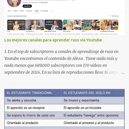
Los mejores canales para aprender ruso vía Youtube
1. En el top de subscriptores a canales de aprendizaje de ruso en
Youtube encontramos el contenido de Alissa . Tiene nada más y
nada menos que 689.000 subscriptores con 170 vídeos en
septiembre de 2024. En su lista de reproducciones lleva 16 carpetas
con diferente contenido para aprender expresiones, cultura, cocina
etc. https://www.youtube.com/@AlissaOfficial/playlists 2. Canal
de Anastasia G . con 224.000 subscriptores y 97 vídeos en
septiembre de 2024. Anastasia tiene una lista de reproducción
muy bien estructurada para aprender gramática, lectura,
pronunciación, etc. https://www.youtube.com/@AnaG88/playlists
3. Otro de los canales con más usuarios y contenido es el de
Victoria, que lleva por nombre: Aprende con Victoria . El canal