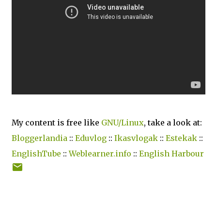
My content is free like
GNU/Linux
, take a look at:
Bloggerlandia
::
Eduvlog
::
Ikasvlogak
::
Estekak
::
EnglishTube
::
Weblearner.info
::
English Harbour