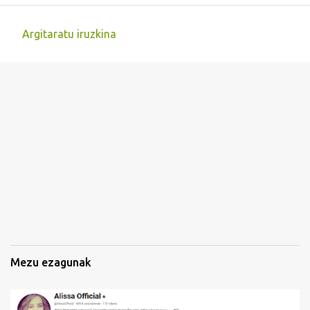
Argitaratu iruzkina
I
r
u
z
k
i
n
a
k
Mezu ezagunak