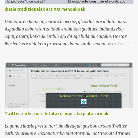
tiene 120 mil subscriptores (septiembre de 2024) con muchísimos
Ikasle tradizionalak eta XXI mendekoak
vídeos (398), y lleva una serie de listas de reproducción interesante
para aprender los diferentes campos en los que podemos dividir un
Denboraren joanean, natura legetxez, gizakiok ere aldatu goaz.
curso de idiomas: gramática, verbos, vocabulario etc. h...
Aspaldiko deboretan zaldiak erabiltzen genituen bidaiatzeko;
egun, ostera, kotxeak erabili ohi ditugu bidaiak egiteko. Hortaz,
ikasleak ere aldaketa prozesuan daude orain zenbait urte. Ondoko
irudian ikus daitekeenez, Ikasle ausartak eta galderak egiten
dituztenak nahi ditugu, nolabait disruptiboak izateko gai direnak.
Ikusi diferentziak eta ausnartu irudiari so eginez.
Twitter zerbitzuari lotutako inguruko plataformak
Lagundu ikasle prestu hori, bil ditzagun guztion artean Twitter
zerbitzuarekin erlazionaturiko plataformak. Bat Tweeted Times