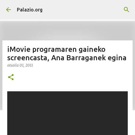
Saltatu eta joan eduki nagusira
Palazio.org
iMovie programaren gaineko
screencasta, Ana Barraganek egina
otsaila 01, 2011