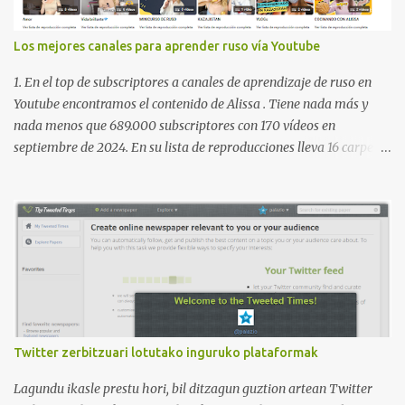
Los mejores canales para aprender ruso vía Youtube
1. En el top de subscriptores a canales de aprendizaje de ruso en
Youtube encontramos el contenido de Alissa . Tiene nada más y
nada menos que 689.000 subscriptores con 170 vídeos en
septiembre de 2024. En su lista de reproducciones lleva 16 carpetas
con diferente contenido para aprender expresiones, cultura, cocina
etc. https://www.youtube.com/@AlissaOfficial/playlists 2. Canal
de Anastasia G . con 224.000 subscriptores y 97 vídeos en
septiembre de 2024. Anastasia tiene una lista de reproducción
muy bien estructurada para aprender gramática, lectura,
pronunciación, etc. https://www.youtube.com/@AnaG88/playlists
3. Otro de los canales con más usuarios y contenido es el de
Victoria, que lleva por nombre: Aprende con Victoria . El canal
tiene 120 mil subscriptores (septiembre de 2024) con muchísimos
Twitter zerbitzuari lotutako inguruko plataformak
vídeos (398), y lleva una serie de listas de reproducción interesante
para aprender los diferentes campos en los que podemos dividir un
Lagundu ikasle prestu hori, bil ditzagun guztion artean Twitter