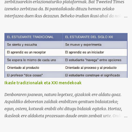
curso de idiomas: gramática, verbos, vocabulario etc. h...
zerbitzuarekin erlazionaturiko plataformak. Bat Tweeted Times
izeneko zerbitzua da. Bi pantailakada dituzu hemen zelako
interfazea duen ikus dezazun. Beheko irudian ikusi ahal da nola
geratzen den nire egunkaria Tweeted Times izeneko plataforman.
Aukeratu dudan gaia elearning-a da, hots, urrutiko ikaskuntza.
Behean baduzue Apps for iPads deritzon Youtube kanaleko
bideoa, zeinak Tweeted Times aplikazio mobila aztertzen baitu.
Bestalde, gogoratu komentarioen atala erabili ahal duzuela zuen
informazioa argitaratzeko. Bila ditzagun guztion artean Twitter
plataformari lotutako zerbitzuak. Selecciona un texto y clica aquí
para oírlo
Ikasle tradizionalak eta XXI mendekoak
Denboraren joanean, natura legetxez, gizakiok ere aldatu goaz.
Aspaldiko deboretan zaldiak erabiltzen genituen bidaiatzeko;
egun, ostera, kotxeak erabili ohi ditugu bidaiak egiteko. Hortaz,
ikasleak ere aldaketa prozesuan daude orain zenbait urte. Ondoko
irudian ikus daitekeenez, Ikasle ausartak eta galderak egiten
dituztenak nahi ditugu, nolabait disruptiboak izateko gai direnak.